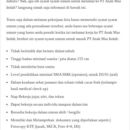
dahulu? Nah, apa sih syarat syarat umum untuk melamar ke PT Anak Mas
Indah? langsung simak saja informasi di bawah ini.
Tentu saja dalam melamar pekerjaan kita harus memenuhi syarat syarat
umum yang ada perusahaan tersebut, anda harus tau beberapa syarat
umum yang harus anda penuhi ketika ini melamar kerja ke PT Anak Mas
Indah, berikut ini syarat-syarat umum untuk masuk PT Anak Mas Indah:
Tidak bertindik dan bertato dalam tubuh
Tinggi badan minimal wanita / pria diatas 155 cm
Tidak menderita buta warna
Level pendidikan minimal SMA/SMK (operator), untuk D3/S1 (staf)
Dalam keadaan sehat jasmani dan rohani tidak cacat fisik (terlampir
hasil medical check up)
Siap Bekerja jujur, ulet, dan tekun
Dapat bekerja secara individu maupun dalam tim
Bersedia bekerja dalam sistem shift / bergilir
Memiliki dan Melampirkan dokumen yang diperlukan seperti (
Fotocopy KTP, Ijazah, SKCK, Foto 4×6, Dll)