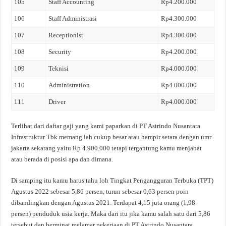
105
Staff Accounting
Rp4.200.000
106
Staff Administrasi
Rp4.300.000
107
Receptionist
Rp4.300.000
108
Security
Rp4.200.000
109
Teknisi
Rp4.000.000
110
Administration
Rp4.000.000
111
Driver
Rp4.000.000
Terlihat dari daftar gaji yang kami paparkan di PT Astrindo Nusantara
Infrastruktur Tbk memang lah cukup besar atau hampir setara dengan umr
jakarta sekarang yaitu Rp 4.900.000 tetapi tergantung kamu menjabat
atau berada di posisi apa dan dimana.
Di samping itu kamu harus tahu loh Tingkat Pengangguran Terbuka (TPT)
Agustus 2022 sebesar 5,86 persen, turun sebesar 0,63 persen poin
dibandingkan dengan Agustus 2021. Terdapat 4,15 juta orang (1,98
persen) penduduk usia kerja. Maka dari itu jika kamu salah satu dari 5,86
tersebut dan berminat melamar pekerjaan di PT Astrindo Nusantara