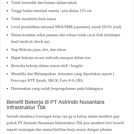
Tidak bertindik dan bertato dalam tubuh
Tinggi badan minimal wanita / pria diatas 155 cm
Tidak menderita buta warna
Level pendidikan minimal SMA/SMK (operator), untuk D3/S1 (staf)
Dalam keadaan sehat jasmani dan rohani tidak cacat fisik (terlampir
hasil medical check up)
Siap Bekerja jujur, ulet, dan tekun
Dapat bekerja secara individu maupun dalam tim
Bersedia bekerja dalam sistem shift / bergilir
Memiliki dan Melampirkan dokumen yang diperlukan seperti (
Fotocopy KTP, Ijazah, SKCK, Foto 4×6, Dll)
Diutamakan yang sudah berpengalaman pada bidangnya
Benefit Bekerja di PT Astrindo Nusantara
Infrastruktur Tbk
Setelah membaca lowongan kerja, tau ga si kalian selain memberi gaji
pokok PT Astrindo Nusantara Infrastruktur Tbk pun memberi beri benefit
seperti tunjangan dan sarana/fasilitas kerja sesuai dengan jabatan