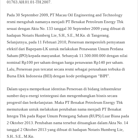
01763.AH.01.01-TH.2007.
Pada 30 September 2009, PT Macau Oil Engineering and Technology
resmi mengubah namanya menjadi PT Benakat Petroleum Energy Tbk
sesuai dengan Akta No. 133 tanggal 30 September 2009 yang dibuat di
hadapan Notaris Humberg Lie, S.H., S.E., M.Kn. di Tangerang.
Selanjutnya, pada 11 Februari 2010, Perseroan memperoleh pernyataan
efektif dari Bapepam-LK untuk melakukan Penawaran Umum Perdana
Saham (IPO) kepada masyarakat. Sebanyak 11.500.000.000 dengan nilai
nominal Rp100 per saham dengan harga penawaran Rp140 per saham.
Lalu, Perseroan pun tercatat secara resmi sebagai perusahaan terbuka di
Bursa Efek Indonesia (BEI) dengan kode perdagangan “BIPI”.
Dalam upaya memperkuat identitas Perseroan di bidang infrastruktur
sumber daya energi terintegrasi dan mengembangkan bisnis secara
progresif dan berkelanjutan. Maka PT Benakat Petroleum Energy Tbk
memutuskan untuk melakukan perubahan nama menjadi PT Benakat
Integra Tbk pada Rapat Umum Pemegang Saham (RUPS) Luar Biasa pada
2 Oktober 2013. Perubahan nama tersebut dituangkan dalam Akta No. 14
tanggal 2 Oktober 2013 yang dibuat di hadapan Notaris Humberg Lie,
S.H., S.E., M.Kn.