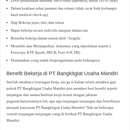
Level pendidikan minimal SMA/SMK (operator), untuk D3/S1 (staf)
Dalam keadaan sehat jasmani dan rohani tidak cacat fisik (terlampir
hasil medical check up)
Siap Bekerja jujur, ulet, dan tekun
Dapat bekerja secara individu maupun dalam tim
Bersedia bekerja dalam sistem shift / bergilir
Memiliki dan Melampirkan dokumen yang diperlukan seperti (
Fotocopy KTP, Ijazah, SKCK, Foto 4×6, Dll)
Diutamakan yang sudah berpengalaman pada bidangnya
Benefit Bekerja di PT Bangkitgiat Usaha Mandiri
Setelah membaca lowongan kerja, tau ga si kalian selain memberi gaji
pokok PT Bangkitgiat Usaha Mandiri pun memberi beri benefit seperti
tunjangan dan sarana/fasilitas kerja sesuai dengan jabatan
pegawai/karyawannya loh, apa saja tunjangan tunjangan dan benefitnya
menjadi karyawan PT Bangkitgiat Usaha Mandiri? Nah ini beberapa
contoh tunjangan-tunjangan yang di berikan PT Bangkitgiat Usaha
Mandiri: