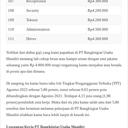
107
Receptionist
Rp4.300.000
108
Security
Rp4.200.000
109
Teknisi
Rp4.200.000
110
Administration
Rp4.500.000
111
Driver
Rp4.300.000
Terlihat dari daftar gaji yang kami paparkan di PT Bangkitgiat Usaha
Mandiri memang lah cukup besar atau hampir setara dengan umr jakarta
sekarang yaitu Rp 4.900.000 tetapi tergantung kamu menjabat atau berada
di posisi apa dan dimana.
Di samping itu kamu harus tahu loh Tingkat Pengangguran Terbuka (TPT)
Agustus 2022 sebesar 5,86 persen, turun sebesar 0,63 persen poin
dibandingkan dengan Agustus 2021. Terdapat 4,15 juta orang (1,98
persen) penduduk usia kerja. Maka dari itu jika kamu salah satu dari 5,86
tersebut dan berminat melamar pekerjaan di PT Bangkitgiat Usaha
Mandiri silahkan kamu baca lebih lanjut di bawah ini.
Lowongan Kerja PT Bangkitgiat Usaha Mandiri