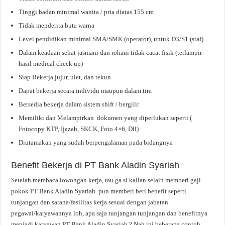
Tinggi badan minimal wanita / pria diatas 155 cm
Tidak menderita buta warna
Level pendidikan minimal SMA/SMK (operator), untuk D3/S1 (staf)
Dalam keadaan sehat jasmani dan rohani tidak cacat fisik (terlampir
hasil medical check up)
Siap Bekerja jujur, ulet, dan tekun
Dapat bekerja secara individu maupun dalam tim
Bersedia bekerja dalam sistem shift / bergilir
Memiliki dan Melampirkan dokumen yang diperlukan seperti (
Fotocopy KTP, Ijazah, SKCK, Foto 4×6, Dll)
Diutamakan yang sudah berpengalaman pada bidangnya
Benefit Bekerja di PT Bank Aladin Syariah
Setelah membaca lowongan kerja, tau ga si kalian selain memberi gaji
pokok PT Bank Aladin Syariah pun memberi beri benefit seperti
tunjangan dan sarana/fasilitas kerja sesuai dengan jabatan
pegawai/karyawannya loh, apa saja tunjangan tunjangan dan benefitnya
menjadi karyawan PT Bank Aladin Syariah ? Nah ini beberapa contoh