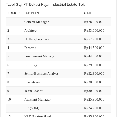
Tabel Gaji PT Bekasi Fajar Industrial Estate Tbk
NOMOR
JABATAN
GAJI
1
General Manager
Rp76.200.000
2
Architect
Rp53.000.000
3
Drilling Supervisor
Rp57.200.000
4
Director
Rp44.500.000
5
Procurement Manager
Rp44.500.000
6
Building
Rp29.500.000
7
Senior Business Analyst
Rp32.300.000
8
Executives
Rp29.500.000
9
Team Leader
Rp30.200.000
10
Assistant Manager
Rp25.300.000
11
HR (SDM)
Rp24.200.000
12
HRD Section Head
Rp25.300.000