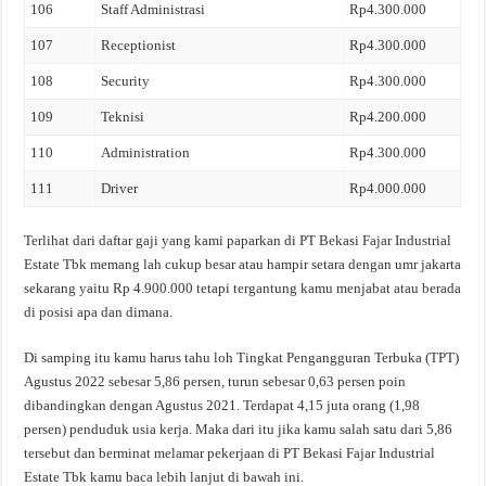
106
Staff Administrasi
Rp4.300.000
107
Receptionist
Rp4.300.000
108
Security
Rp4.300.000
109
Teknisi
Rp4.200.000
110
Administration
Rp4.300.000
111
Driver
Rp4.000.000
Terlihat dari daftar gaji yang kami paparkan di PT Bekasi Fajar Industrial
Estate Tbk memang lah cukup besar atau hampir setara dengan umr jakarta
sekarang yaitu Rp 4.900.000 tetapi tergantung kamu menjabat atau berada
di posisi apa dan dimana.
Di samping itu kamu harus tahu loh Tingkat Pengangguran Terbuka (TPT)
Agustus 2022 sebesar 5,86 persen, turun sebesar 0,63 persen poin
dibandingkan dengan Agustus 2021. Terdapat 4,15 juta orang (1,98
persen) penduduk usia kerja. Maka dari itu jika kamu salah satu dari 5,86
tersebut dan berminat melamar pekerjaan di PT Bekasi Fajar Industrial
Estate Tbk kamu baca lebih lanjut di bawah ini.