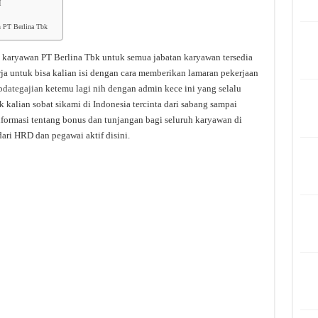
I
n PT Berlina Tbk
i karyawan PT Berlina Tbk untuk semua jabatan karyawan tersedia
ja untuk bisa kalian isi dengan cara memberikan lamaran pekerjaan
pdategajian
ketemu lagi nih dengan admin kece ini yang selalu
 kalian sobat sikami di Indonesia tercinta dari sabang sampai
nformasi tentang bonus dan tunjangan bagi seluruh karyawan di
ari HRD dan pegawai aktif disini.