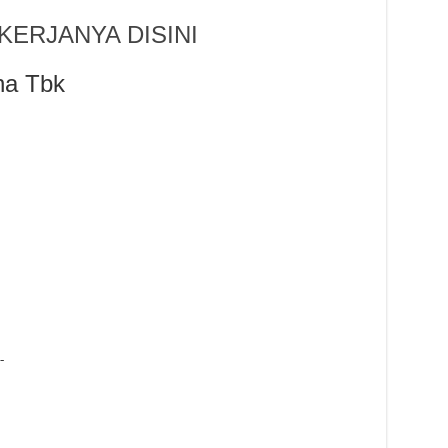
ERJANYA DISINI
na Tbk
-