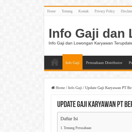
Home
Tentang
Kontak
Privacy Policy
Disclai
Info Gaji da
Info Gaji dan Lowongan Karyawan Terupdat
Info Gaji
Perusahaan Distributor
P
Home
/
Info Gaji
/
Update Gaji Karyawan PT Be
Update Gaji Karyawan PT Be
Daftar Isi
Tentang Perusahaan