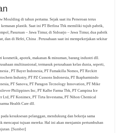
an
 Moulding di tahun pertama. Sejak saat itu Perseroan terus
kemasan plastik. Saat ini PT Berlina Tbk memiliki tujuh pabrik,
empol, Pasuruan – Jawa Timur, di Sidoarjo – Jawa Timur, dua pabrik
t, dan di Hefei, China . Perusahaan saat ini mempekerjakan sekitar
i kosmetik, apotek, makanan & minuman, barang industri dll.
usahaan multinasional, termasuk perusahaan kelas dunia, seperti,
nesia , PT Bayer Indonesia, PT Fumakilla Nomos, PT Reckitt
utochem Industry, PT PZ Cussons Indonesia, PT Ikapharmindo
onesia, PT Sanova, PT Paragon Tecnology Innovation, PT Mike
nilever Philippines Inc, PT Kalbe Farma Tbk, PT Campina Ice
er Ltd, PT Konimex, PT Tirta Investama, PT Nihon Chemical
arma Health Care dll.
i pada kesuksesan pelanggan, mendukung dan bekerja sama
uk mencapai tujuan mereka. Hal ini akan menjamin pertumbuhan
jutan. [
Sumber
]