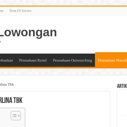
mer
Term Of Service
n Lowongan
e
erbankan
Perusahaan Retail
Perusahaan Outsourching
Perusahaan Manuf
rlina Tbk
Artik
rlina Tbk