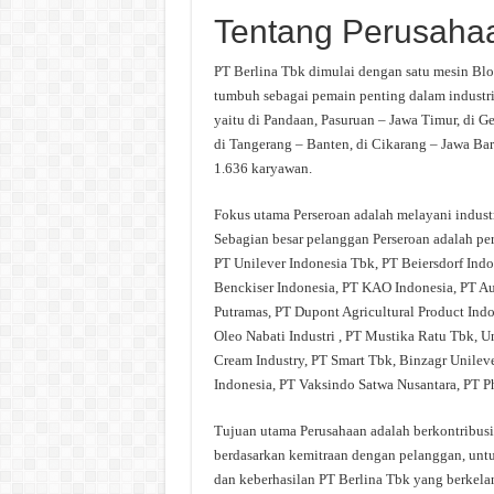
Tentang Perusaha
PT Berlina Tbk dimulai dengan satu mesin Blow
tumbuh sebagai pemain penting dalam industri 
yaitu di Pandaan, Pasuruan – Jawa Timur, di G
di Tangerang – Banten, di Cikarang – Jawa Bara
1.636 karyawan.
Fokus utama Perseroan adalah melayani industr
Sebagian besar pelanggan Perseroan adalah per
PT Unilever Indonesia Tbk, PT Beiersdorf Indo
Benckiser Indonesia, PT KAO Indonesia, PT A
Putramas, PT Dupont Agricultural Product Ind
Oleo Nabati Industri , PT Mustika Ratu Tbk, U
Cream Industry, PT Smart Tbk, Binzagr Unilev
Indonesia, PT Vaksindo Satwa Nusantara, PT Ph
Tujuan utama Perusahaan adalah berkontribus
berdasarkan kemitraan dengan pelanggan, unt
dan keberhasilan PT Berlina Tbk yang berkelan