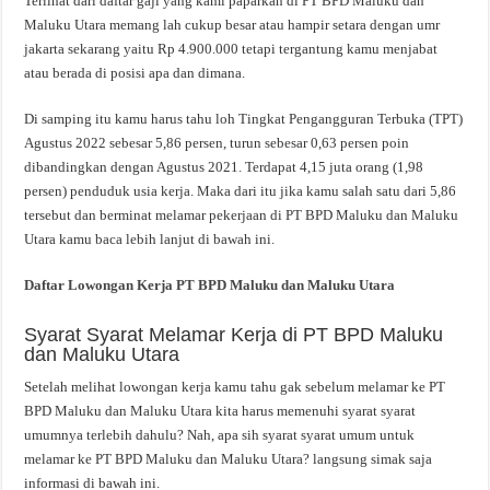
Terlihat dari daftar gaji yang kami paparkan di PT BPD Maluku dan
Maluku Utara memang lah cukup besar atau hampir setara dengan umr
jakarta sekarang yaitu Rp 4.900.000 tetapi tergantung kamu menjabat
atau berada di posisi apa dan dimana.
Di samping itu kamu harus tahu loh Tingkat Pengangguran Terbuka (TPT)
Agustus 2022 sebesar 5,86 persen, turun sebesar 0,63 persen poin
dibandingkan dengan Agustus 2021. Terdapat 4,15 juta orang (1,98
persen) penduduk usia kerja. Maka dari itu jika kamu salah satu dari 5,86
tersebut dan berminat melamar pekerjaan di PT BPD Maluku dan Maluku
Utara kamu baca lebih lanjut di bawah ini.
Daftar Lowongan Kerja PT BPD Maluku dan Maluku Utara
Syarat Syarat Melamar Kerja di PT BPD Maluku
dan Maluku Utara
Setelah melihat lowongan kerja kamu tahu gak sebelum melamar ke PT
BPD Maluku dan Maluku Utara kita harus memenuhi syarat syarat
umumnya terlebih dahulu? Nah, apa sih syarat syarat umum untuk
melamar ke PT BPD Maluku dan Maluku Utara? langsung simak saja
informasi di bawah ini.