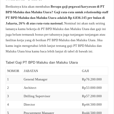
Berikutnya kita akan membahas
Berapa gaji pegawai/karyawan di PT
BPD Maluku dan Maluku Utara? Gaji rata-rata untuk relationship staff
PT BPD Maluku dan Maluku Utara adalah Rp 4.836.145 per bulan di
Jakarta, 26% di atas rata-rata nasional.
Nominal ini akan naik seiring
lamanya kamu bekerja di PT BPD Maluku dan Maluku Utara dan gaji ini
juga belum termasuk bonus per tahunnya juga tunjangan tunjangan atau
fasilitas kerja yang di berikan PT BPD Maluku dan Maluku Utara. Jika
kamu ingin mengetahui lebih lanjut tentang gaji PT BPD Maluku dan
Maluku Utara bisa kamu baca lebih lanjut di tabel di bawah ini.
Tabel Gaji PT BPD Maluku dan Maluku Utara
NOMOR
JABATAN
GAJI
1
General Manager
Rp76.200.000
2
Architect
Rp53.000.000
3
Drilling Supervisor
Rp57.200.000
4
Director
Rp44.500.000
5
Procurement Manager
Rp44.500.000