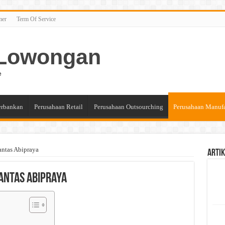
mer
Term Of Service
n Lowongan
e
erbankan
Perusahaan Retail
Perusahaan Outsourching
Perusahaan Manuf
ntas Abipraya
Artik
antas Abipraya