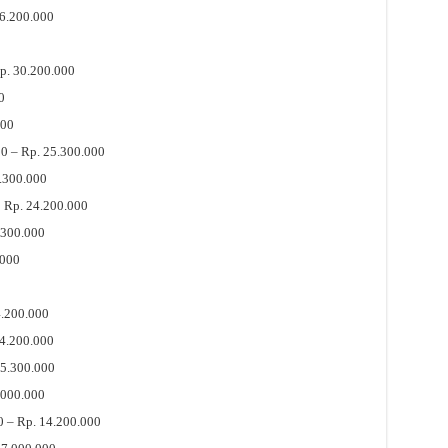
6.200.000
Rp. 30.200.000
0
000
0 – Rp. 25.300.000
.300.000
 Rp. 24.200.000
.300.000
.000
4.200.000
14.200.000
15.300.000
.000.000
0 – Rp. 14.200.000