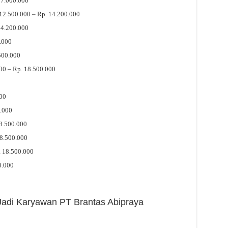
17.000.000
. 12.500.000 – Rp. 14.200.000
14.200.000
.000
500.000
000 – Rp. 18.500.000
00
0.000
8.500.000
8.500.000
. 18.500.000
0.000
 Jadi Karyawan PT Brantas Abipraya