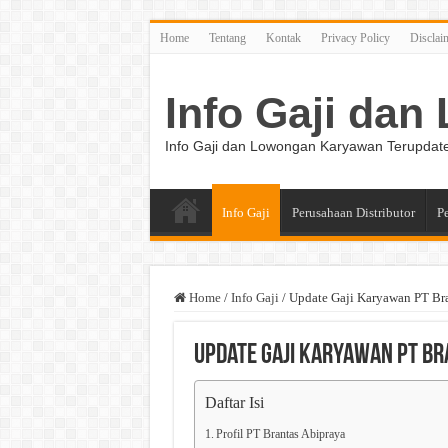
Home
Tentang
Kontak
Privacy Policy
Disclai
Info Gaji da
Info Gaji dan Lowongan Karyawan Terupdat
Info Gaji
Perusahaan Distributor
P
Home
/
Info Gaji
/
Update Gaji Karyawan PT Bra
Update Gaji Karyawan PT Br
Daftar Isi
Profil PT Brantas Abipraya