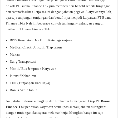
Setelah membaca lowongan kerja, tau ga si kalian selain memberi gaji
pokok PT Buana Finance Tbk pun memberi beri benefit seperti tunjangan
dan sarana/fasilitas kerja sesuai dengan jabatan pegawai/karyawannya loh,
apa saja tunjangan tunjangan dan benefitnya menjadi karyawan PT Buana
Finance Tbk? Nah ini beberapa contoh tunjangan-tunjangan yang di
berikan PT Buana Finance Tbk:
BPJS Kesehatan Dan BPJS Ketenagakerjaan
Medical Check Up Rutin Tiap tahun
Makan
Uang Transportasi
Mobil / Bus Jemputan Karyawan
Intensif Kehadiran
THR (Tunjangan Hari Raya)
Bonus Akhir Tahun
Nah, itulah informasi lengkap dari Rmhamm.lu mengenai
Gaji PT Buana
Finance Tbk
per bulan karyawan sesuai posisi atau jabatan dilengkapi
dengan tunjangan dan syarat melamar kerja. Mungkin hanya itu saja