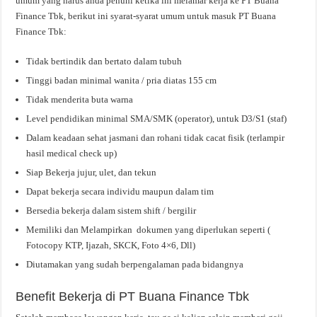
umum yang harus anda penuhi ketika ini melamar kerja ke PT Buana
Finance Tbk, berikut ini syarat-syarat umum untuk masuk PT Buana
Finance Tbk:
Tidak bertindik dan bertato dalam tubuh
Tinggi badan minimal wanita / pria diatas 155 cm
Tidak menderita buta warna
Level pendidikan minimal SMA/SMK (operator), untuk D3/S1 (staf)
Dalam keadaan sehat jasmani dan rohani tidak cacat fisik (terlampir
hasil medical check up)
Siap Bekerja jujur, ulet, dan tekun
Dapat bekerja secara individu maupun dalam tim
Bersedia bekerja dalam sistem shift / bergilir
Memiliki dan Melampirkan dokumen yang diperlukan seperti (
Fotocopy KTP, Ijazah, SKCK, Foto 4×6, Dll)
Diutamakan yang sudah berpengalaman pada bidangnya
Benefit Bekerja di PT Buana Finance Tbk