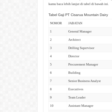
kamu baca lebih lanjut di tabel di bawah ini.
Tabel Gaji PT Cisarua Mountain Dairy
NOMOR
JABATAN
1
General Manager
2
Architect
3
Drilling Supervisor
4
Director
5
Procurement Manager
6
Building
7
Senior Business Analyst
8
Executives
9
Team Leader
10
Assistant Manager