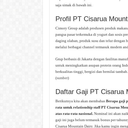
saja simak di bawah ini.
Profil PT Cisarua Mount
Cimory Group adalah produsen produk makanan
pangsa pasar terkemuka di yogurt dan sosis p
daging olahan, produk susu dan telur dengan b
melalui berbagai channel termasuk modern and tr
Grup berbasis di Jakarta dengan fasilitas manu
untuk meningkatkan asupan protein orang Indo
berkualitas tinggi, bergizi dan bernilai tambah.
(
sumber
)
Daftar Gaji PT Cisarua 
Berikutnya kita akan membahas
Berapa gaji 
rata untuk relationship staff PT Cisarua Mo
atas rata-rata nasional.
Nominal ini akan nai
gaji ini juga belum termasuk bonus per tahunny
Cisarua Mountain Dairy. Jika kamu ingin menge