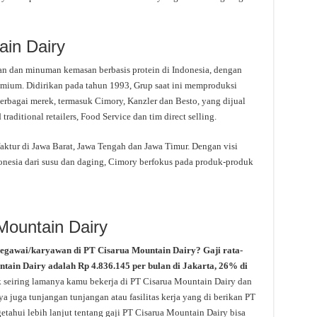
ain Dairy
 dan minuman kemasan berbasis protein di Indonesia, dengan
remium. Didirikan pada tahun 1993, Grup saat ini memproduksi
erbagai merek, termasuk Cimory, Kanzler dan Besto, yang dijual
aditional retailers, Food Service dan tim direct selling.
faktur di Jawa Barat, Jawa Tengah dan Jawa Timur. Dengan visi
nesia dari susu dan daging, Cimory berfokus pada produk-produk
Mountain Dairy
pegawai/karyawan di PT Cisarua Mountain Dairy? Gaji rata-
untain Dairy adalah Rp 4.836.145 per bulan di Jakarta, 26% di
k seiring lamanya kamu bekerja di PT Cisarua Mountain Dairy dan
a juga tunjangan tunjangan atau fasilitas kerja yang di berikan PT
tahui lebih lanjut tentang gaji PT Cisarua Mountain Dairy bisa