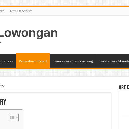
mer
Term Of Service
n Lowongan
e
erbankan
Perusahaan Retail
Perusahaan Outsourching
Perusahaan Manuf
iry
Artik
iry