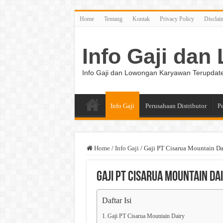
Home
Tentang
Kontak
Privacy Policy
Disclai
Info Gaji da
Info Gaji dan Lowongan Karyawan Terupdat
Info Gaji
Perusahaan Distributor
P
Home
/
Info Gaji
/
Gaji PT Cisarua Mountain Da
Gaji PT Cisarua Mountain Da
Daftar Isi
Gaji PT Cisarua Mountain Dairy