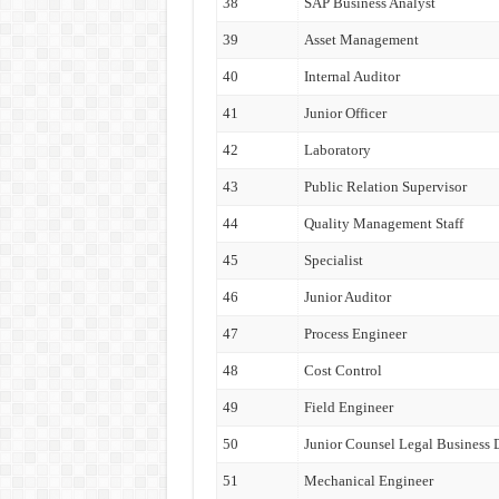
38
SAP Business Analyst
39
Asset Management
40
Internal Auditor
41
Junior Officer
42
Laboratory
43
Public Relation Supervisor
44
Quality Management Staff
45
Specialist
46
Junior Auditor
47
Process Engineer
48
Cost Control
49
Field Engineer
50
Junior Counsel Legal Business
51
Mechanical Engineer