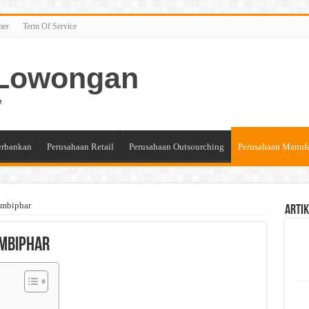
mer
Term Of Service
n Lowongan
e
erbankan
Perusahaan Retail
Perusahaan Outsourching
Perusahaan Manuf
ombiphar
Artik
ombiphar