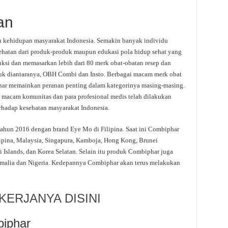
an
 kehidupan masyarakat Indonesia. Semakin banyak individu
hatan dari produk-produk maupun edukasi pola hidup sehat yang
ksi dan memasarkan lebih dari 80 merk obat-obatan resep dan
suk diantaranya, OBH Combi dan Insto. Berbagai macam merk obat
har memainkan peranan penting dalam kategorinya masing-masing.
 macam komunitas dan para profesional medis telah dilakukan
rhadap kesehatan masyarakat Indonesia.
tahun 2016 dengan brand Eye Mo di Filipina. Saat ini Combiphar
ipina, Malaysia, Singapura, Kamboja, Hong Kong, Brunei
i Islands, dan Korea Selatan. Selain itu produk Combiphar juga
malia dan Nigeria. Kedepannya Combiphar akan terus melakukan
ERJANYA DISINI
iphar