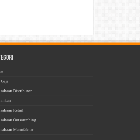
tegori
me
 Gaji
usahaan Distributor
bankan
usahaan Retail
usahaan Outsourching
usahaan Manufaktur