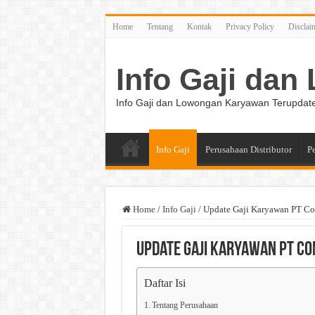
Home
Tentang
Kontak
Privacy Policy
Disclai
Info Gaji da
Info Gaji dan Lowongan Karyawan Terupdat
Info Gaji
Perusahaan Distributor
P
Home
/
Info Gaji
/
Update Gaji Karyawan PT C
Update Gaji Karyawan PT C
Daftar Isi
Tentang Perusahaan