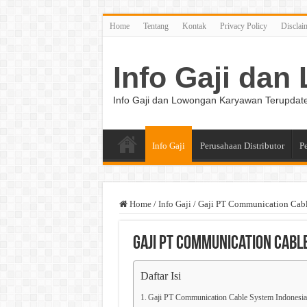
Home
Tentang
Kontak
Privacy Policy
Disclai
Info Gaji da
Info Gaji dan Lowongan Karyawan Terupdat
Info Gaji
Perusahaan Distributor
P
Home
/
Info Gaji
/
Gaji PT Communication Cabl
Gaji PT Communication Cabl
Daftar Isi
Gaji PT Communication Cable System Indonesi