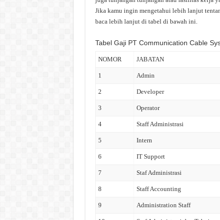
Jika kamu ingin mengetahui lebih lanjut tent
baca lebih lanjut di tabel di bawah ini.
Tabel Gaji PT Communication Cable Sy
NOMOR
JABATAN
1
Admin
2
Developer
3
Operator
4
Staff Administrasi
5
Intern
6
IT Support
7
Staf Administrasi
8
Staff Accounting
9
Administration Staff