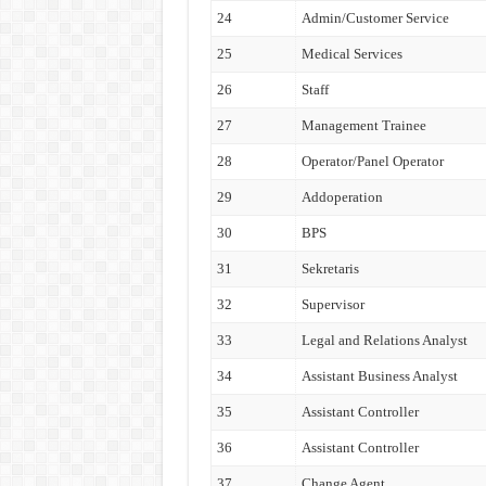
24
Admin/Customer Service
25
Medical Services
26
Staff
27
Management Trainee
28
Operator/Panel Operator
29
Addoperation
30
BPS
31
Sekretaris
32
Supervisor
33
Legal and Relations Analyst
34
Assistant Business Analyst
35
Assistant Controller
36
Assistant Controller
37
Change Agent