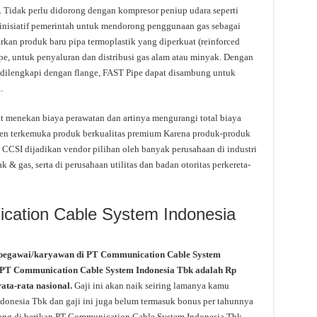
a. Tidak perlu didorong dengan kompresor peniup udara seperti
inisiatif pemerintah untuk mendorong penggunaan gas sebagai
kan produk baru pipa termoplastik yang diperkuat (reinforced
pe, untuk penyaluran dan distribusi gas alam atau minyak. Dengan
 dilengkapi dengan flange, FAST Pipe dapat disambung untuk
.
at menekan biaya perawatan dan artinya mengurangi total biaya
usen terkemuka produk berkualitas premium Karena produk-produk
. CCSI dijadikan vendor pilihan oleh banyak perusahaan di industri
 & gas, serta di perusahaan utilitas dan badan otoritas perkereta-
cation Cable System Indonesia
 pegawai/karyawan di PT Communication Cable System
qa PT Communication Cable System Indonesia Tbk adalah Rp
rata-rata nasional.
Gaji ini akan naik seiring lamanya kamu
onesia Tbk dan gaji ini juga belum termasuk bonus per tahunnya
 yang di berikan PT Communication Cable System Indonesia Tbk.