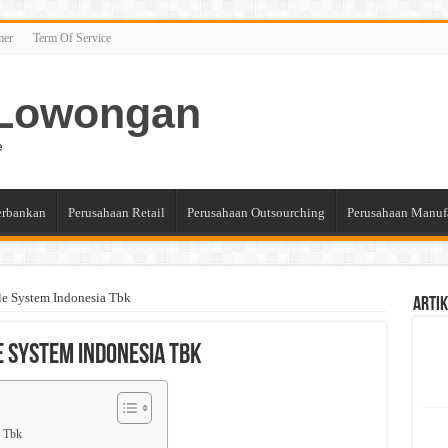
mer
Term Of Service
n Lowongan
e
erbankan
Perusahaan Retail
Perusahaan Outsourching
Perusahaan Manuf
e System Indonesia Tbk
Artik
e System Indonesia Tbk
a Tbk