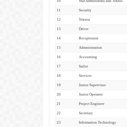
10
Staf Administrasi dan Teknis
11
Security
12
Teknisi
13
Driver
14
Receptionist
15
Administration
16
Accounting
17
Sailor
18
Services
19
Junior Supervisor
20
Junior Operator
21
Project Engineer
22
Secretary
23
Information Technology