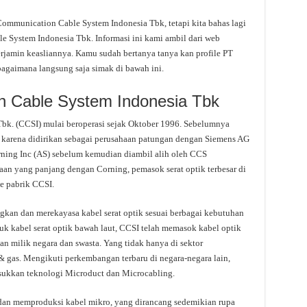
mmunication Cable System Indonesia Tbk, tetapi kita bahas lagi
 System Indonesia Tbk. Informasi ini kami ambil dari web
terjamin keasliannya. Kamu sudah bertanya tanya kan profile PT
gaimana langsung saja simak di bawah ini.
n Cable System Indonesia Tbk
bk. (CCSI) mulai beroperasi sejak Oktober 1996. Sebelumnya
 karena didirikan sebagai perusahaan patungan dengan Siemens AG
orning Inc (AS) sebelum kemudian diambil alih oleh CCS
aan yang panjang dengan Corning, pemasok serat optik terbesar di
e pabrik CCSI.
n dan merekayasa kabel serat optik sesuai berbagai kebutuhan
uk kabel serat optik bawah laut, CCSI telah memasok kabel optik
an milik negara dan swasta. Yang tidak hanya di sektor
 & gas. Mengikuti perkembangan terbaru di negara-negara lain,
ukkan teknologi Microduct dan Microcabling.
 dan memproduksi kabel mikro, yang dirancang sedemikian rupa