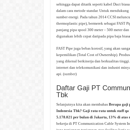
sehingga dapat ditarik seperti kabel Duct bias
dalam cara metode standar. Untuk mendukung 
sumber energi. Pada tahun 2014 CCSI meluncur
thermoplastic pipe), bermerek sebagai FAST Pi
panjang pipa spool 300 meter – 500 meter dan
digunakan lebih cepat daripada pipa baja biasa
FAST Pipe juga bebas korosif, yang akan sang
kepemilikan (Total Cost of Ownership). Prod
yang dikenal berkinerja dan berkualitas tinggi
internet dan telekomunikasi dan industri minyak
api. (
sumber
)
Daftar Gaji PT Communi
Tbk
Selanjutnya kita akan membahas
Berapa gaji
Indonesia Tbk? Gaji rata-rata untuk staff 
5.178.021 per bulan di Jakarta, 13% di atas 
bekerja di PT Communication Cable System Ind
juga tunjangan tunjangan atau fasilitas kerja