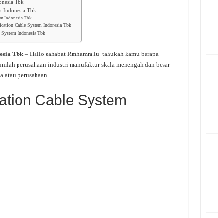
onesia Tbk
m Indonesia Tbk
em Indonesia Tbk
cation Cable System Indonesia Tbk
 System Indonesia Tbk
esia Tbk
– Hallo sahabat Rmhamm.lu tahukah kamu berapa
umlah perusahaan industri manufaktur skala menengah dan besar
a atau perusahaan.
ation Cable System