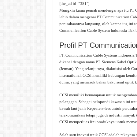
[the_ad id=”381″]
Mungkin kamu pernah mendengar apa itu PT Co
lebih dalam mengenai PT Communication Cable
perusahaannya langsung, oleh karena itu, ini 
Communication Cable System Indonesia Tbk ba
Profil PT Communicatio
PT. Communication Cable Systems Indonesia T
dikenal dengan nama PT. Siemens Kabel Optik
(Jerman). Yang selanjutnya, diakuisisi oleh C
International. CCSI memiliki hubungan kemitr
dunia, yang memasok bahan baku serat optik k
CCSI memiliki kemampuan untuk mengembangka
pelanggan. Sebagai pelopor di kawasan ini unt
bawah laut jenis Repeaters-less untuk perusaha
telekomunikasi tetapi juga di industri minyak
CCSI memperluas lini produknya untuk memas
Salah satu inovasi unik CCSI adalah rekayasa