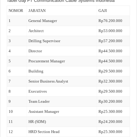
Tabel Gaji PT Communication Cable Systems Indonesia
NOMOR
JABATAN
GAJI
1
General Manager
Rp76.200.000
2
Architect
Rp53.000.000
3
Drilling Supervisor
Rp57.200.000
4
Director
Rp44.500.000
5
Procurement Manager
Rp44.500.000
6
Building
Rp29.500.000
7
Senior Business Analyst
Rp32.300.000
8
Executives
Rp29.500.000
9
Team Leader
Rp30.200.000
10
Assistant Manager
Rp25.300.000
11
HR (SDM)
Rp24.200.000
12
HRD Section Head
Rp25.300.000