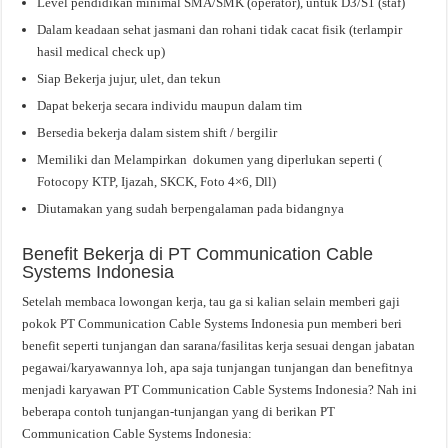
Level pendidikan minimal SMA/SMK (operator), untuk D3/S1 (staf)
Dalam keadaan sehat jasmani dan rohani tidak cacat fisik (terlampir
hasil medical check up)
Siap Bekerja jujur, ulet, dan tekun
Dapat bekerja secara individu maupun dalam tim
Bersedia bekerja dalam sistem shift / bergilir
Memiliki dan Melampirkan dokumen yang diperlukan seperti (
Fotocopy KTP, Ijazah, SKCK, Foto 4×6, Dll)
Diutamakan yang sudah berpengalaman pada bidangnya
Benefit Bekerja di PT Communication Cable
Systems Indonesia
Setelah membaca lowongan kerja, tau ga si kalian selain memberi gaji
pokok PT Communication Cable Systems Indonesia pun memberi beri
benefit seperti tunjangan dan sarana/fasilitas kerja sesuai dengan jabatan
pegawai/karyawannya loh, apa saja tunjangan tunjangan dan benefitnya
menjadi karyawan PT Communication Cable Systems Indonesia? Nah ini
beberapa contoh tunjangan-tunjangan yang di berikan PT
Communication Cable Systems Indonesia: