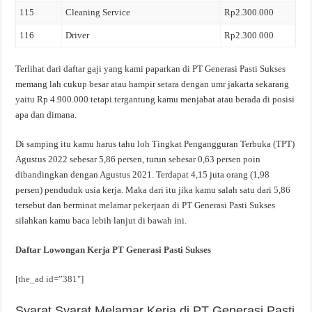
115
Cleaning Service
Rp2.300.000
116
Driver
Rp2.300.000
Terlihat dari daftar gaji yang kami paparkan di PT Generasi Pasti Sukses
memang lah cukup besar atau hampir setara dengan umr jakarta sekarang
yaitu Rp 4.900.000 tetapi tergantung kamu menjabat atau berada di posisi
apa dan dimana.
Di samping itu kamu harus tahu loh Tingkat Pengangguran Terbuka (TPT)
Agustus 2022 sebesar 5,86 persen, turun sebesar 0,63 persen poin
dibandingkan dengan Agustus 2021. Terdapat 4,15 juta orang (1,98
persen) penduduk usia kerja. Maka dari itu jika kamu salah satu dari 5,86
tersebut dan berminat melamar pekerjaan di PT Generasi Pasti Sukses
silahkan kamu baca lebih lanjut di bawah ini.
Daftar Lowongan Kerja PT Generasi Pasti Sukses
[the_ad id=”381″]
Syarat Syarat Melamar Kerja di PT Generasi Pasti