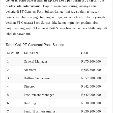
Generasi Pasti Sukses adalah Rp 5.698.096 per bulan di Jakarta, 40%
di atas rata-rata nasional.
Gaji ini akan naik seiring lamanya kamu
bekerja di PT Generasi Pasti Sukses dan gaji ini juga belum termasuk
bonus per tahunnya juga tunjangan tunjangan atau fasilitas kerja yang di
berikan PT Generasi Pasti Sukses. Jika kamu ingin mengetahui lebih
lanjut tentang gaji PT Generasi Pasti Sukses bisa kamu baca lebih lanjut di
tabel di bawah ini.
Tabel Gaji PT Generasi Pasti Sukses
NOMOR
JABATAN
GAJI
1
General Manager
Rp75.300.000
2
Architect
Rp55.500.000
3
Drilling Supervisor
Rp57.200.000
4
Director
Rp42.000.000
5
Procurement Manager
Rp42.000.000
6
Building
Rp30.200.000
7
Senior Business Analyst
Rp30.200.000