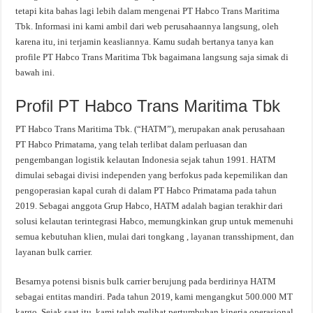
tetapi kita bahas lagi lebih dalam mengenai PT Habco Trans Maritima
Tbk. Informasi ini kami ambil dari web perusahaannya langsung, oleh
karena itu, ini terjamin keasliannya. Kamu sudah bertanya tanya kan
profile PT Habco Trans Maritima Tbk bagaimana langsung saja simak di
bawah ini.
Profil PT Habco Trans Maritima Tbk
PT Habco Trans Maritima Tbk. (“HATM”), merupakan anak perusahaan
PT Habco Primatama, yang telah terlibat dalam perluasan dan
pengembangan logistik kelautan Indonesia sejak tahun 1991. HATM
dimulai sebagai divisi independen yang berfokus pada kepemilikan dan
pengoperasian kapal curah di dalam PT Habco Primatama pada tahun
2019. Sebagai anggota Grup Habco, HATM adalah bagian terakhir dari
solusi kelautan terintegrasi Habco, memungkinkan grup untuk memenuhi
semua kebutuhan klien, mulai dari tongkang , layanan transshipment, dan
layanan bulk carrier.
Besarnya potensi bisnis bulk carrier berujung pada berdirinya HATM
sebagai entitas mandiri. Pada tahun 2019, kami mengangkut 500.000 MT
kargo. Sejak saat itu, kami telah melihat pertumbuhan kinerja operasional