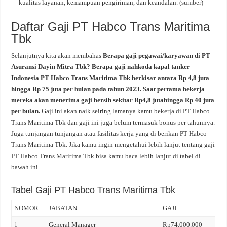
kualitas layanan, kemampuan pengiriman, dan keandalan. (
sumber
)
Daftar Gaji PT Habco Trans Maritima
Tbk
Selanjutnya kita akan membahas
Berapa gaji pegawai/karyawan di PT
Asuransi Dayin Mitra Tbk? Berapa gaji nahkoda kapal tanker
Indonesia PT Habco Trans Maritima Tbk berkisar antara Rp 4,8 juta
hingga Rp 75 juta per bulan pada tahun 2023. Saat pertama bekerja
mereka akan menerima gaji bersih sekitar Rp4,8 jutahingga Rp 40 juta
per bulan.
Gaji ini akan naik seiring lamanya kamu bekerja di PT Habco
Trans Maritima Tbk dan gaji ini juga belum termasuk bonus per tahunnya.
Juga tunjangan tunjangan atau fasilitas kerja yang di berikan PT Habco
Trans Maritima Tbk. Jika kamu ingin mengetahui lebih lanjut tentang gaji
PT Habco Trans Maritima Tbk bisa kamu baca lebih lanjut di tabel di
bawah ini.
Tabel Gaji PT Habco Trans Maritima Tbk
NOMOR
JABATAN
GAJI
1
General Manager
Rp74.000.000