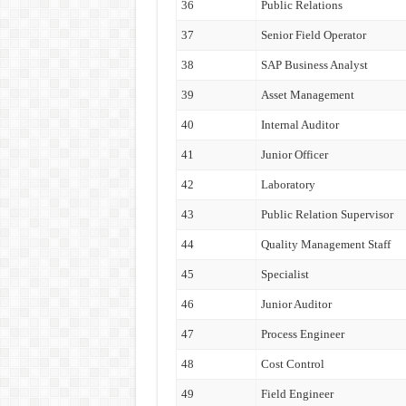
36
Public Relations
37
Senior Field Operator
38
SAP Business Analyst
39
Asset Management
40
Internal Auditor
41
Junior Officer
42
Laboratory
43
Public Relation Supervisor
44
Quality Management Staff
45
Specialist
46
Junior Auditor
47
Process Engineer
48
Cost Control
49
Field Engineer