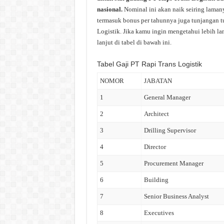
nasional.
Nominal ini akan naik seiring laman
termasuk bonus per tahunnya juga tunjangan tu
Logistik. Jika kamu ingin mengetahui lebih lan
lanjut di tabel di bawah ini.
Tabel Gaji PT Rapi Trans Logistik
NOMOR
JABATAN
1
General Manager
2
Architect
3
Drilling Supervisor
4
Director
5
Procurement Manager
6
Building
7
Senior Business Analyst
8
Executives