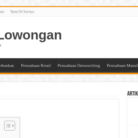
mer
Term Of Service
n Lowongan
e
erbankan
Perusahaan Retail
Perusahaan Outsourching
Perusahaan Manuf
Artik