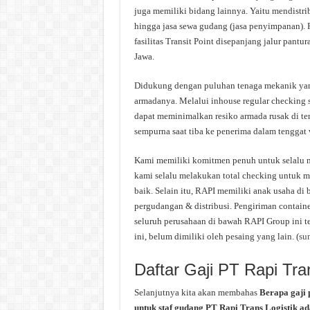
juga memiliki bidang lainnya. Yaitu mendistrib
hingga jasa sewa gudang (jasa penyimpanan). 
fasilitas Transit Point disepanjang jalur pant
Jawa.
Didukung dengan puluhan tenaga mekanik yang
armadanya. Melalui inhouse regular checking 
dapat meminimalkan resiko armada rusak di te
sempurna saat tiba ke penerima dalam tenggat 
Kami memiliki komitmen penuh untuk selalu m
kami selalu melakukan total checking untuk 
baik. Selain itu, RAPI memiliki anak usaha di
pergudangan & distribusi. Pengiriman container 
seluruh perusahaan di bawah RAPI Group ini te
ini, belum dimiliki oleh pesaing yang lain. (
su
Daftar Gaji PT Rapi Tra
Selanjutnya kita akan membahas
Berapa gaji 
untuk staf gudang PT Rapi Trans Logistik ada