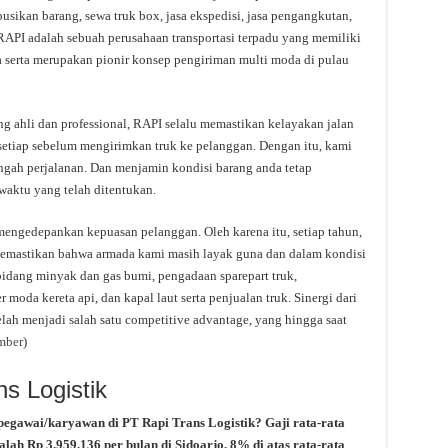
usikan barang, sewa truk box, jasa ekspedisi, jasa pengangkutan,
RAPI adalah sebuah perusahaan transportasi terpadu yang memiliki
ura serta merupakan pionir konsep pengiriman multi moda di pulau
 ahli dan professional, RAPI selalu memastikan kelayakan jalan
setiap sebelum mengirimkan truk ke pelanggan. Dengan itu, kami
ngah perjalanan. Dan menjamin kondisi barang anda tetap
waktu yang telah ditentukan.
engedepankan kepuasan pelanggan. Oleh karena itu, setiap tahun,
memastikan bahwa armada kami masih layak guna dan dalam kondisi
 bidang minyak dan gas bumi, pengadaan sparepart truk,
moda kereta api, dan kapal laut serta penjualan truk. Sinergi dari
lah menjadi salah satu competitive advantage, yang hingga saat
mber
)
ns Logistik
pegawai/karyawan di PT Rapi Trans Logistik? Gaji rata-rata
lah Rp 3.959.136 per bulan di Sidoarjo, 8% di atas rata-rata