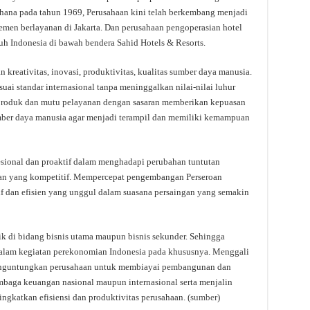
erhana pada tahun 1969, Perusahaan kini telah berkembang menjadi
temen berlayanan di Jakarta. Dan perusahaan pengoperasian hotel
uh Indonesia di bawah bendera Sahid Hotels & Resorts.
reativitas, inovasi, produktivitas, kualitas sumber daya manusia.
uai standar internasional tanpa meninggalkan nilai-nilai luhur
produk dan mutu pelayanan dengan sasaran memberikan kepuasan
ber daya manusia agar menjadi terampil dan memiliki kemampuan
ional dan proaktif dalam menghadapi perubahan tuntutan
an yang kompetitif. Mempercepat pengembangan Perseroan
if dan efisien yang unggul dalam suasana persaingan yang semakin
di bidang bisnis utama maupun bisnis sekunder. Sehingga
lam kegiatan perekonomian Indonesia pada khususnya. Menggali
menguntungkan perusahaan untuk membiayai pembangunan dan
baga keuangan nasional maupun internasional serta menjalin
gkatkan efisiensi dan produktivitas perusahaan. (
sumber
)