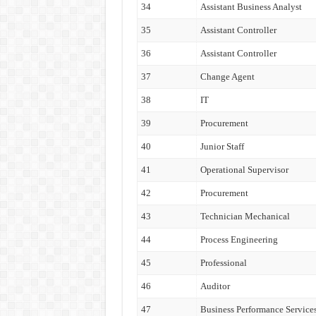
34
Assistant Business Analyst
35
Assistant Controller
36
Assistant Controller
37
Change Agent
38
IT
39
Procurement
40
Junior Staff
41
Operational Supervisor
42
Procurement
43
Technician Mechanical
44
Process Engineering
45
Professional
46
Auditor
47
Business Performance Service