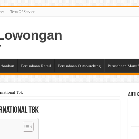
mer
Term Of Service
n Lowongan
e
erbankan
Perusahaan Retail
Perusahaan Outsourching
Perusahaan Manuf
ernational Tbk
Artik
ernational Tbk