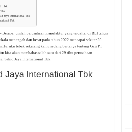
k
al Tbk
 Tbk
id Jaya International Tbk
national Tbk
– Berapa jumlah perusahaan manufaktur yang terdaftar di BEI tahun
skala menengah dan besar pada tahun 2022 mencapai sekitar 29
m.lu, aku tebak sekarang kamu sedang bertanya tentang Gaji PT
itu kita akan membahas salah satu dari 29 ribu perusahaan
el Sahid Jaya International Tbk.
d Jaya International Tbk