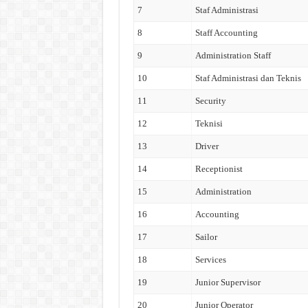
7
Staf Administrasi
8
Staff Accounting
9
Administration Staff
10
Staf Administrasi dan Teknis
11
Security
12
Teknisi
13
Driver
14
Receptionist
15
Administration
16
Accounting
17
Sailor
18
Services
19
Junior Supervisor
20
Junior Operator