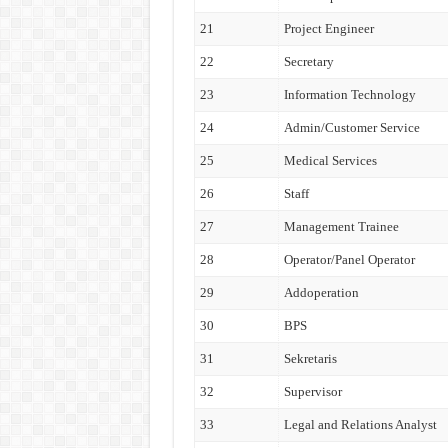
21
Project Engineer
22
Secretary
23
Information Technology
24
Admin/Customer Service
25
Medical Services
26
Staff
27
Management Trainee
28
Operator/Panel Operator
29
Addoperation
30
BPS
31
Sekretaris
32
Supervisor
33
Legal and Relations Analyst