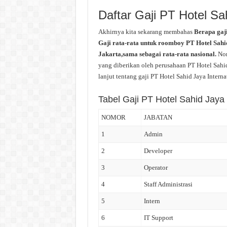
Daftar Gaji PT Hotel Sa
Akhirnya kita sekarang membahas
Berapa gaj
Gaji rata-rata untuk roomboy PT Hotel Sahid
Jakarta,sama sebagai rata-rata nasional.
Nom
yang diberikan oleh perusahaan PT Hotel Sahi
lanjut tentang gaji PT Hotel Sahid Jaya Intern
Tabel Gaji PT Hotel Sahid Jaya 
NOMOR
JABATAN
1
Admin
2
Developer
3
Operator
4
Staff Administrasi
5
Intern
6
IT Support