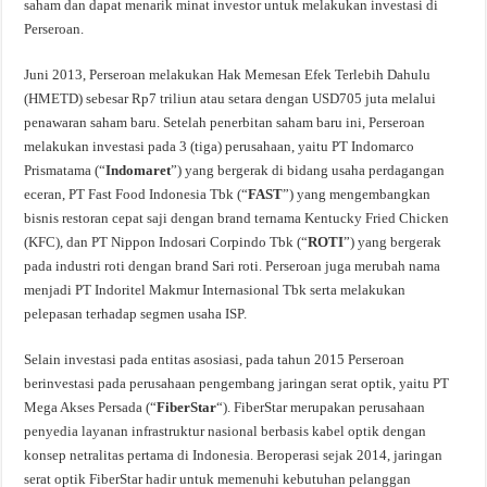
saham dan dapat menarik minat investor untuk melakukan investasi di
Perseroan.
Juni 2013, Perseroan melakukan Hak Memesan Efek Terlebih Dahulu
(HMETD) sebesar Rp7 triliun atau setara dengan USD705 juta melalui
penawaran saham baru. Setelah penerbitan saham baru ini, Perseroan
melakukan investasi pada 3 (tiga) perusahaan, yaitu PT Indomarco
Prismatama (“
Indomaret
”) yang bergerak di bidang usaha perdagangan
eceran, PT Fast Food Indonesia Tbk (“
FAST
”) yang mengembangkan
bisnis restoran cepat saji dengan brand ternama Kentucky Fried Chicken
(KFC), dan PT Nippon Indosari Corpindo Tbk (“
ROTI
”) yang bergerak
pada industri roti dengan brand Sari roti. Perseroan juga merubah nama
menjadi PT Indoritel Makmur Internasional Tbk serta melakukan
pelepasan terhadap segmen usaha ISP.
Selain investasi pada entitas asosiasi, pada tahun 2015 Perseroan
berinvestasi pada perusahaan pengembang jaringan serat optik, yaitu PT
Mega Akses Persada (“
FiberStar
“). FiberStar merupakan perusahaan
penyedia layanan infrastruktur nasional berbasis kabel optik dengan
konsep netralitas pertama di Indonesia. Beroperasi sejak 2014, jaringan
serat optik FiberStar hadir untuk memenuhi kebutuhan pelanggan