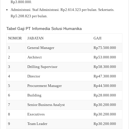
Rp3.800.000.
Administrasi. Staf Administrasi. Rp2.614.323 per bulan. Sekretaris.
Rp5.208.823 per bulan.
Tabel Gaji PT Infomedia Solusi Humanika
NOMOR
JABATAN
GAJI
1
General Manager
Rp75.500.000
2
Architect
Rp53.000.000
3
Drilling Supervisor
Rp58.300.000
4
Director
Rp47.300.000
5
Procurement Manager
Rp44.500.000
6
Building
Rp28.000.000
7
Senior Business Analyst
Rp30.200.000
8
Executives
Rp30.200.000
9
Team Leader
Rp30.200.000