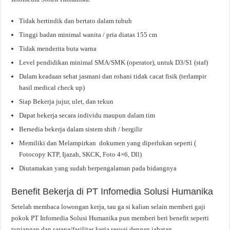
Tidak bertindik dan bertato dalam tubuh
Tinggi badan minimal wanita / pria diatas 155 cm
Tidak menderita buta warna
Level pendidikan minimal SMA/SMK (operator), untuk D3/S1 (staf)
Dalam keadaan sehat jasmani dan rohani tidak cacat fisik (terlampir
hasil medical check up)
Siap Bekerja jujur, ulet, dan tekun
Dapat bekerja secara individu maupun dalam tim
Bersedia bekerja dalam sistem shift / bergilir
Memiliki dan Melampirkan dokumen yang diperlukan seperti (
Fotocopy KTP, Ijazah, SKCK, Foto 4×6, Dll)
Diutamakan yang sudah berpengalaman pada bidangnya
Benefit Bekerja di PT Infomedia Solusi Humanika
Setelah membaca lowongan kerja, tau ga si kalian selain memberi gaji
pokok PT Infomedia Solusi Humanika pun memberi beri benefit seperti
tunjangan dan sarana/fasilitas kerja sesuai dengan jabatan