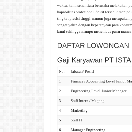
waktu, kami senantiasa berusaha melakukan pe
kapabilitas profesional. Spirit tersebut men
tingkat presisi tinggi, namun juga merupaka
sangat yakin dengan kepercayaan para konsume
kami sehingga mampu menembus pasar manca n
DAFTAR LOWONGAN K
Gaji Karyawan PT IST
No.
Jabatan/ Posisi
1
Finance / Accounting Level Junior M
2
Engineering Level Junior Manager
3
Staff Intern / Magang
4
Marketing
5
Staff IT
6
Manager Engineering