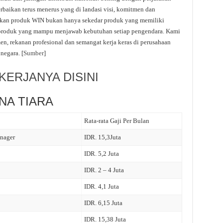
rbaikan terus menerus yang di landasi visi, komitmen dan
jadikan produk WIN bukan hanya sekedar produk yang memiliki
n produk yang mampu menjawab kebutuhan setiap pengendara. Kami
n, rekanan profesional dan semangat kerja keras di perusahaan
egara. [
Sumber
]
ERJANYA DISINI
ANA TIARA
Rata-rata Gaji Per Bulan
anager
IDR. 15,3Juta
IDR. 5,2 Juta
IDR. 2 – 4 Juta
IDR. 4,1 Juta
IDR. 6,15 Juta
IDR. 15,38 Juta