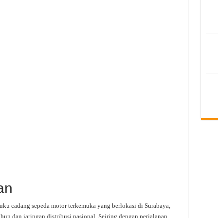
an
suku cadang sepeda motor terkemuka yang berlokasi di Surabaya,
hun dan jaringan distribusi nasional. Seiring dengan perjalanan