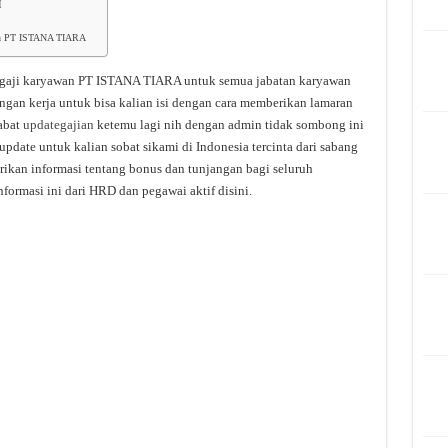
I
awan PT ISTANA TIARA
 gaji karyawan PT ISTANA TIARA untuk semua jabatan karyawan
ongan kerja untuk bisa kalian isi dengan cara memberikan lamaran
abat
updategajian
ketemu lagi nih dengan admin tidak sombong ini
pdate untuk kalian sobat sikami di Indonesia tercinta dari sabang
rikan informasi tentang bonus dan tunjangan bagi seluruh
formasi ini dari HRD dan pegawai aktif disini.