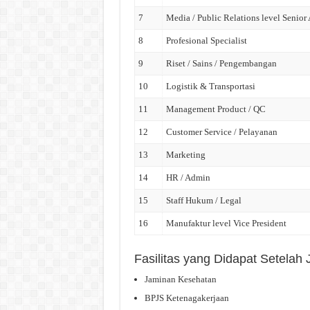
7
Media / Public Relations level Senior
8
Profesional Specialist
9
Riset / Sains / Pengembangan
10
Logistik & Transportasi
11
Management Product / QC
12
Customer Service / Pelayanan
13
Marketing
14
HR / Admin
15
Staff Hukum / Legal
16
Manufaktur level Vice President
Fasilitas yang Didapat Setela
Jaminan Kesehatan
BPJS Ketenagakerjaan