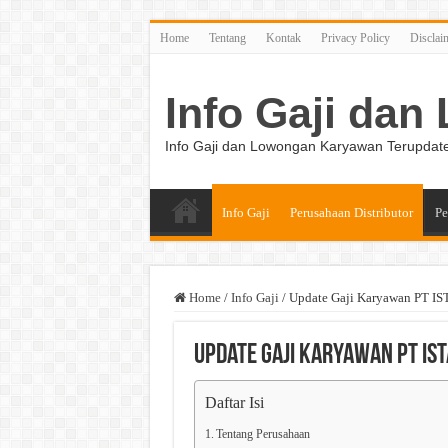
Home
Tentang
Kontak
Privacy Policy
Disclai
Info Gaji da
Info Gaji dan Lowongan Karyawan Terupdat
Info Gaji
Perusahaan Distributor
Pe
Home
/
Info Gaji
/
Update Gaji Karyawan PT I
Update Gaji Karyawan PT IST
Daftar Isi
Tentang Perusahaan