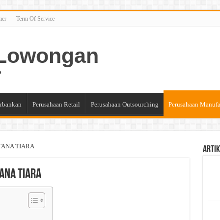
mer
Term Of Service
n Lowongan
e
rbankan
Perusahaan Retail
Perusahaan Outsourching
Perusahaan Manufa
STANA TIARA
Artik
ANA TIARA