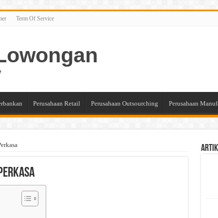
mer
Term Of Service
n Lowongan
e
erbankan
Perusahaan Retail
Perusahaan Outsourching
Perusahaan Manuf
Perkasa
Artik
 Perkasa