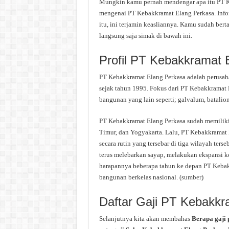
Mungkin kamu pernah mendengar apa itu PT Keb
mengenai PT Kebakkramat Elang Perkasa. Infor
itu, ini terjamin keasliannya. Kamu sudah ber
langsung saja simak di bawah ini.
Profil PT Kebakkramat 
PT Kebakkramat Elang Perkasa adalah perusaha
sejak tahun 1995. Fokus dari PT Kebakkramat 
bangunan yang lain seperti; galvalum, batalion, 
PT Kebakkramat Elang Perkasa sudah memiliki
Timur, dan Yogyakarta. Lalu, PT Kebakkramat
secara rutin yang tersebar di tiga wilayah te
terus melebarkan sayap, melakukan ekspansi k
harapannya beberapa tahun ke depan PT Kebak
bangunan berkelas nasional. (
sumber
)
Daftar Gaji PT Kebakkr
Selanjutnya kita akan membahas
Berapa gaji