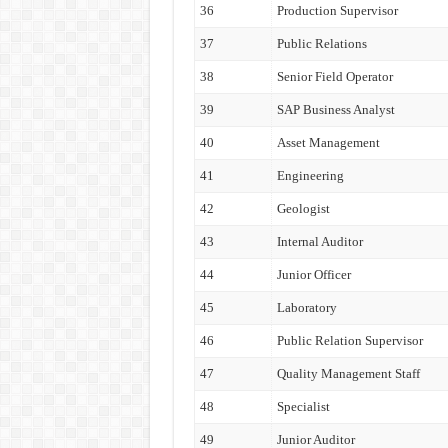
36
Production Supervisor
37
Public Relations
38
Senior Field Operator
39
SAP Business Analyst
40
Asset Management
41
Engineering
42
Geologist
43
Internal Auditor
44
Junior Officer
45
Laboratory
46
Public Relation Supervisor
47
Quality Management Staff
48
Specialist
49
Junior Auditor