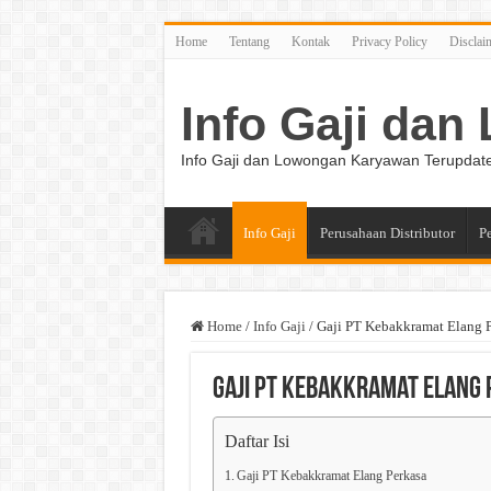
Home
Tentang
Kontak
Privacy Policy
Disclai
Info Gaji da
Info Gaji dan Lowongan Karyawan Terupdat
Info Gaji
Perusahaan Distributor
P
Home
/
Info Gaji
/
Gaji PT Kebakkramat Elang 
Gaji PT Kebakkramat Elang
Daftar Isi
Gaji PT Kebakkramat Elang Perkasa