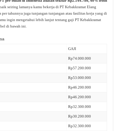
T per bulan di Indonesia adalah sekitar Rp2.144.786, 40% lebih
 naik seiring lamanya kamu bekerja di PT Kebakkramat Elang
 per tahunnya juga tunjangan tunjangan atau fasilitas kerja yang di
amu ingin mengetahui lebih lanjut tentang gaji PT Kebakkramat
bel di bawah ini.
asa
GAJI
Rp74.000.000
Rp57.200.000
Rp53.000.000
Rp46.200.000
Rp46.200.000
Rp32.300.000
Rp30.200.000
Rp32.300.000