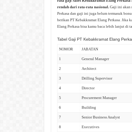
rata gaji Sales Kebakkramat Elang Perkasa P
rendah dari rata-rata nasional.
Gaji ini akan
Perkasa dan gaji ini juga belum termasuk bonus
berikan PT Kebakkramat Elang Perkasa. Jika k
Elang Perkasa bisa kamu baca lebih lanjut di ta
Tabel Gaji PT Kebakkramat Elang Perk
NOMOR
JABATAN
1
General Manager
2
Architect
3
Drilling Supervisor
4
Director
5
Procurement Manager
6
Building
7
Senior Business Analyst
8
Executives