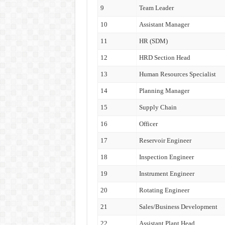
9
Team Leader
10
Assistant Manager
11
HR (SDM)
12
HRD Section Head
13
Human Resources Specialist
14
Planning Manager
15
Supply Chain
16
Officer
17
Reservoir Engineer
18
Inspection Engineer
19
Instrument Engineer
20
Rotating Engineer
21
Sales/Business Development
22
Assistant Plant Head