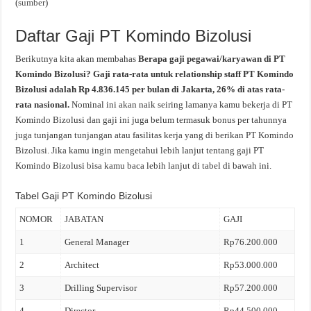
(
sumber
)
Daftar Gaji PT Komindo Bizolusi
Berikutnya kita akan membahas
Berapa gaji pegawai/karyawan di PT
Komindo Bizolusi? Gaji rata-rata untuk relationship staff PT Komindo
Bizolusi adalah Rp 4.836.145 per bulan di Jakarta, 26% di atas rata-
rata nasional.
Nominal ini akan naik seiring lamanya kamu bekerja di PT
Komindo Bizolusi dan gaji ini juga belum termasuk bonus per tahunnya
juga tunjangan tunjangan atau fasilitas kerja yang di berikan PT Komindo
Bizolusi. Jika kamu ingin mengetahui lebih lanjut tentang gaji PT
Komindo Bizolusi bisa kamu baca lebih lanjut di tabel di bawah ini.
Tabel Gaji PT Komindo Bizolusi
NOMOR
JABATAN
GAJI
1
General Manager
Rp76.200.000
2
Architect
Rp53.000.000
3
Drilling Supervisor
Rp57.200.000
4
Director
Rp44.500.000