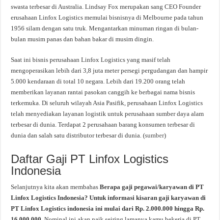
swasta terbesar di Australia. Lindsay Fox merupakan sang CEO Founder
erusahaan Linfox Logistics memulai bisnisnya di Melbourne pada tahun
1956 silam dengan satu truk. Mengantarkan minuman ringan di bulan-
bulan musim panas dan bahan bakar di musim dingin.
Saat ini bisnis perusahaan Linfox Logistics yang masif telah
mengoperasikan lebih dari 3,8 juta meter persegi pergudangan dan hampir
5.000 kendaraan di total 10 negara. Lebih dari 19.200 orang telah
memberikan layanan rantai pasokan canggih ke berbagai nama bisnis
terkemuka. Di seluruh wilayah Asia Pasifik, perusahaan Linfox Logistics
telah menyediakan layanan logistik untuk perusahaan sumber daya alam
terbesar di dunia. Terdapat 2 perusahaan barang konsumen terbesar di
dunia dan salah satu distributor terbesar di dunia. (
sumber
)
Daftar Gaji PT Linfox Logistics
Indonesia
Selanjutnya kita akan membahas
Berapa gaji pegawai/karyawan di PT
Linfox Logistics Indonesia? Untuk informasi kisaran gaji karyawan di
PT Linfox Logistics indonesia ini mulai dari Rp. 2.000.000 hingga Rp.
16.000.000.
Nominal ini akan naik seiring lamanya kamu bekerja di PT