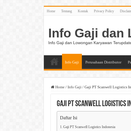
Home
Tentang
Kontak
Privacy Policy
Disclai
Info Gaji da
Info Gaji dan Lowongan Karyawan Terupdat
Info Gaji
Perusahaan Distributor
P
Home
/
Info Gaji
/
Gaji PT Scanwell Logistics I
Gaji PT Scanwell Logistics 
Daftar Isi
Gaji PT Scanwell Logistics Indonesia