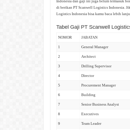
Indonesia dan gaji ini juga belum termasuk bon
di berikan PT Scanwell Logistics Indonesia. J
Logistics Indonesia bisa kamu baca lebih lanjut
Tabel Gaji PT Scanwell Logistic
NOMOR
JABATAN
1
General Manager
2
Architect
3
Drilling Supervisor
4
Director
5
Procurement Manager
6
Building
7
Senior Business Analyst
8
Executives
9
Team Leader