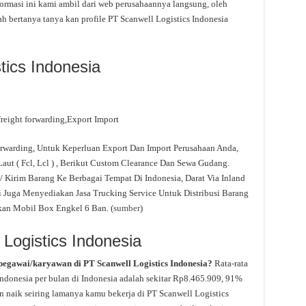
ormasi ini kami ambil dari web perusahaannya langsung, oleh
ah bertanya tanya kan profile PT Scanwell Logistics Indonesia
tics Indonesia
reight forwarding,Export Import
orwarding, Untuk Keperluan Export Dan Import Perusahaan Anda,
aut ( Fcl, Lcl ) , Berikut Custom Clearance Dan Sewa Gudang.
 / Kirim Barang Ke Berbagai Tempat Di Indonesia, Darat Via Inland
mi Juga Menyediakan Jasa Trucking Service Untuk Distribusi Barang
an Mobil Box Engkel 6 Ban. (
sumber
)
 Logistics Indonesia
pegawai/karyawan di PT Scanwell Logistics Indonesia?
Rata-rata
Indonesia per bulan di Indonesia adalah sekitar Rp8.465.909, 91%
akan naik seiring lamanya kamu bekerja di PT Scanwell Logistics