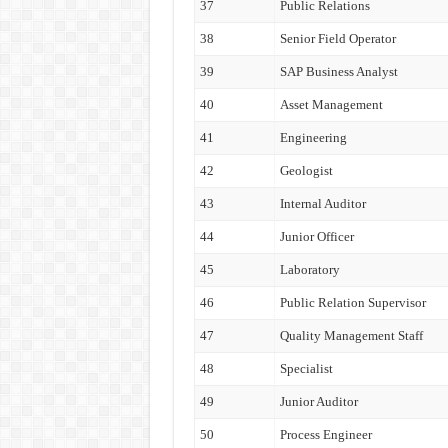
37
Public Relations
38
Senior Field Operator
39
SAP Business Analyst
40
Asset Management
41
Engineering
42
Geologist
43
Internal Auditor
44
Junior Officer
45
Laboratory
46
Public Relation Supervisor
47
Quality Management Staff
48
Specialist
49
Junior Auditor
50
Process Engineer