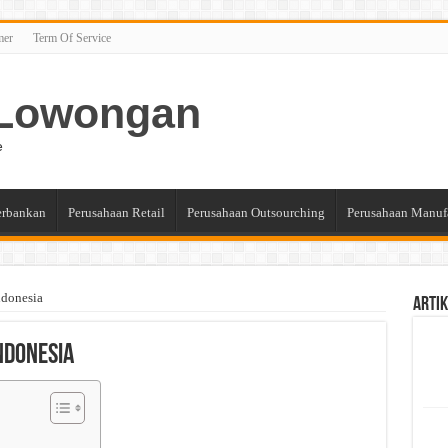
mer
Term Of Service
n Lowongan
e
erbankan
Perusahaan Retail
Perusahaan Outsourching
Perusahaan Manuf
ndonesia
Artik
Indonesia