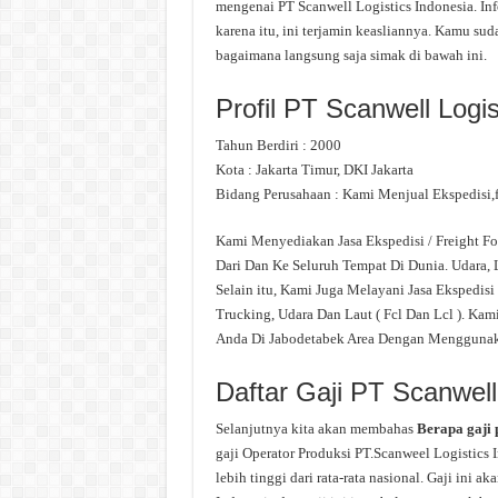
mengenai PT Scanwell Logistics Indonesia. Inf
karena itu, ini terjamin keasliannya. Kamu sud
bagaimana langsung saja simak di bawah ini.
Profil PT Scanwell Logis
Tahun Berdiri : 2000
Kota : Jakarta Timur, DKI Jakarta
Bidang Perusahaan : Kami Menjual Ekspedisi,f
Kami Menyediakan Jasa Ekspedisi / Freight F
Dari Dan Ke Seluruh Tempat Di Dunia. Udara, L
Selain itu, Kami Juga Melayani Jasa Ekspedisi
Trucking, Udara Dan Laut ( Fcl Dan Lcl ). Ka
Anda Di Jabodetabek Area Dengan Menggunak
Daftar Gaji PT Scanwell
Selanjutnya kita akan membahas
Berapa gaji 
gaji Operator Produksi PT.Scanweel Logistics 
lebih tinggi dari rata-rata nasional. Gaji ini 