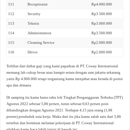
111
Receptionist
Rp4.000.000
112
Security
Rp3.500.000
113
Teknisi
Rp3.000.000
114
Administration
Rp3.500.000
115
Cleaning Service
Rp2.000.000
116
Driver
Rp2.000.000
Terlihat dari daftar gaji yang kami paparkan di PT. Coway International
memang lah cukup besar atau hampir setara dengan umr jakarta sekarang
yaitu Rp 4.900.000 tetapi tergantung kamu menjabat atau berada di posisi
apa dan dimana.
Di samping itu kamu harus tahu loh Tingkat Pengangguran Terbuka (TPT)
Agustus 2022 sebesar 5,86 persen, turun sebesar 0,63 persen poin
dibandingkan dengan Agustus 2021. Terdapat 4,15 juta orang (1,98
persen) penduduk usia kerja. Maka dari itu jika kamu salah satu dari 5,86
tersebut dan berminat melamar pekerjaan di PT. Coway International
silahkan kamu baca lebih lanjut di bawah ini.