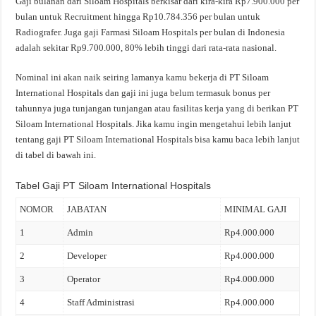
Gaji bulanan dari Siloam Hospitals berkisar dari kira-kira Rp7.900.000 per
bulan untuk Recruitment hingga Rp10.784.356 per bulan untuk
Radiografer. Juga gaji Farmasi Siloam Hospitals per bulan di Indonesia
adalah sekitar Rp9.700.000, 80% lebih tinggi dari rata-rata nasional.
Nominal ini akan naik seiring lamanya kamu bekerja di PT Siloam
International Hospitals dan gaji ini juga belum termasuk bonus per
tahunnya juga tunjangan tunjangan atau fasilitas kerja yang di berikan PT
Siloam International Hospitals. Jika kamu ingin mengetahui lebih lanjut
tentang gaji PT Siloam International Hospitals bisa kamu baca lebih lanjut
di tabel di bawah ini.
Tabel Gaji PT Siloam International Hospitals
NOMOR
JABATAN
MINIMAL GAJI
1
Admin
Rp4.000.000
2
Developer
Rp4.000.000
3
Operator
Rp4.000.000
4
Staff Administrasi
Rp4.000.000