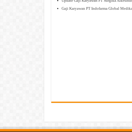
Update Gaji Karyawan PT Surgika Alkesind
Gaji Karyawan PT Indofarma Global Medik