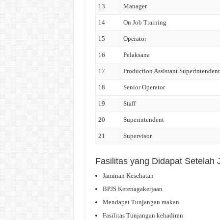
13
Manager
14
On Job Training
15
Operator
16
Pelaksana
17
Production Assistant Superintendent
18
Senior Operator
19
Staff
20
Superintendent
21
Supervisor
Fasilitas yang Didapat Sete
Jaminan Kesehatan
BPJS Ketenagakerjaan
Mendapat Tunjangan makan
Fasilitas Tunjangan kehadiran