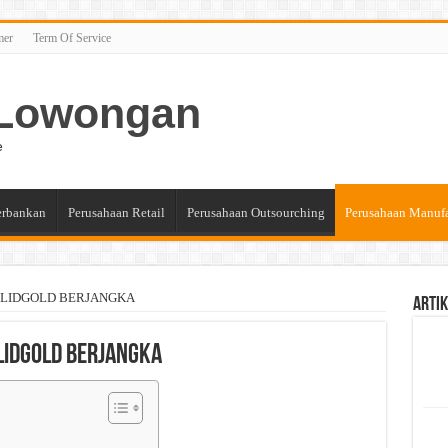
mer
Term Of Service
n Lowongan
e
erbankan
Perusahaan Retail
Perusahaan Outsourching
Perusahaan Manuf
 SOLIDGOLD BERJANGKA
Artik
LIDGOLD BERJANGKA