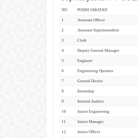
NO
POSISI JABATAN
1
Assistant Officer
2
Assistant Superintendent
3
Clerk
4
Deputy General Manager
5
Engineer
6
Engineering Operator
7
General Doctor
8
Internship
9
Internal Auditor
10
Junior Engineering
11
Junior Manager
12
Junior Officer