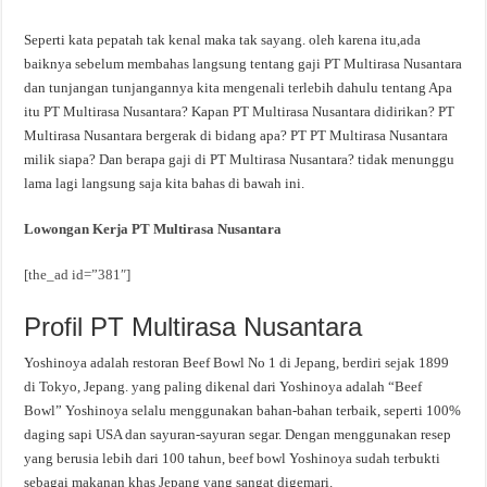
Seperti kata pepatah tak kenal maka tak sayang. oleh karena itu,ada
baiknya sebelum membahas langsung tentang gaji PT Multirasa Nusantara
dan tunjangan tunjangannya kita mengenali terlebih dahulu tentang Apa
itu PT Multirasa Nusantara? Kapan PT Multirasa Nusantara didirikan? PT
Multirasa Nusantara bergerak di bidang apa? PT PT Multirasa Nusantara
milik siapa? Dan berapa gaji di PT Multirasa Nusantara? tidak menunggu
lama lagi langsung saja kita bahas di bawah ini.
Lowongan Kerja PT Multirasa Nusantara
[the_ad id=”381″]
Profil PT Multirasa Nusantara
Yoshinoya adalah restoran Beef Bowl No 1 di Jepang, berdiri sejak 1899
di Tokyo, Jepang. yang paling dikenal dari Yoshinoya adalah “Beef
Bowl” Yoshinoya selalu menggunakan bahan-bahan terbaik, seperti 100%
daging sapi USA dan sayuran-sayuran segar. Dengan menggunakan resep
yang berusia lebih dari 100 tahun, beef bowl Yoshinoya sudah terbukti
sebagai makanan khas Jepang yang sangat digemari.