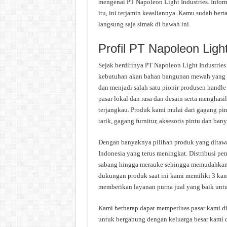
mengenai PT Napoleon Light Industries. Inform
itu, ini terjamin keasliannya. Kamu sudah ber
langsung saja simak di bawah ini.
Profil PT Napoleon Light
Sejak berdirinya PT Napoleon Light Industrie
kebutuhan akan bahan bangunan mewah yang te
dan menjadi salah satu pionir produsen handl
pasar lokal dan rasa dan desain serta menghas
terjangkau. Produk kami mulai dari gagang pintu
tarik, gagang furnitur, aksesoris pintu dan bany
Dengan banyaknya pilihan produk yang ditaw
Indonesia yang terus meningkat. Distribusi pe
sabang hingga merauke sehingga memudahkan
dukungan produk saat ini kami memiliki 3 kan
memberikan layanan purna jual yang baik untu
Kami berharap dapat memperluas pasar kami d
untuk bergabung dengan keluarga besar kami d