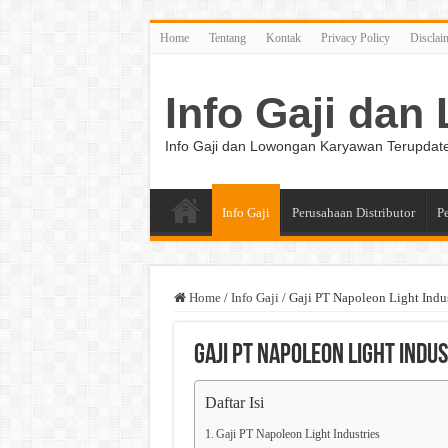
Home
Tentang
Kontak
Privacy Policy
Disclai
Info Gaji da
Info Gaji dan Lowongan Karyawan Terupdat
Info Gaji
Perusahaan Distributor
P
Home
/
Info Gaji
/
Gaji PT Napoleon Light Indus
Gaji PT Napoleon Light Indu
Daftar Isi
Gaji PT Napoleon Light Industries