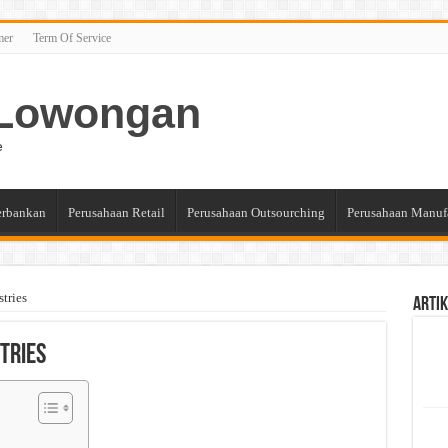
mer
Term Of Service
n Lowongan
e
erbankan
Perusahaan Retail
Perusahaan Outsourching
Perusahaan Manuf
tries
Artik
stries