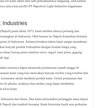
asi ini kami ambil dari web perusahaannya langsung, oleh karena
tanya tanya kan profile PT Napoleon Light Industries bagaimana
 Industries
s (Napoli) pada tahun 1973, kami melihat adanya peluang dan
rjangkau di Indonesia. Oleh karena itu Napoli kemudian bermula
e pintu di Indonesia. Selama bertahun-tahun kami sangat memahami
ilkan banyak produk berkualitas dengan kisaran harga yang
 dasar, kenop pintu stainless steel, engsel, baut pintu, gagang
ak lagi.
arkan tentunya dapat memenuhi permintaan rumah tangga di
masaran kami yang luas mencakup banyak reseller yang tersebar dari
 konsumen untuk membeli produk kami. Untuk pemasaran dan
tor di jakarta, surabaya dan medan yang dapat membantu
k klien kami.
i Indonesia dan dunia. Dan kami menyambut pelanggan masa depan
i Napoli dan tumbuh bersama. Kami berterima kasih atas perhatian