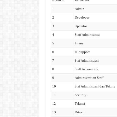
NOMOR
JABATAN
1
Admin
2
Developer
3
Operator
4
Staff Administrasi
5
Intern
6
IT Support
7
Staf Administrasi
8
Staff Accounting
9
Administration Staff
10
Staf Administrasi dan Teknis
11
Security
12
Teknisi
13
Driver