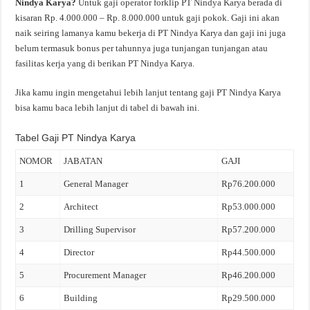
Nindya Karya?
Untuk gaji operator forklip PT Nindya Karya berada di
kisaran Rp. 4.000.000 – Rp. 8.000.000 untuk gaji pokok. Gaji ini akan
naik seiring lamanya kamu bekerja di PT Nindya Karya dan gaji ini juga
belum termasuk bonus per tahunnya juga tunjangan tunjangan atau
fasilitas kerja yang di berikan PT Nindya Karya.
Jika kamu ingin mengetahui lebih lanjut tentang gaji PT Nindya Karya
bisa kamu baca lebih lanjut di tabel di bawah ini.
Tabel Gaji PT Nindya Karya
NOMOR
JABATAN
GAJI
1
General Manager
Rp76.200.000
2
Architect
Rp53.000.000
3
Drilling Supervisor
Rp57.200.000
4
Director
Rp44.500.000
5
Procurement Manager
Rp46.200.000
6
Building
Rp29.500.000