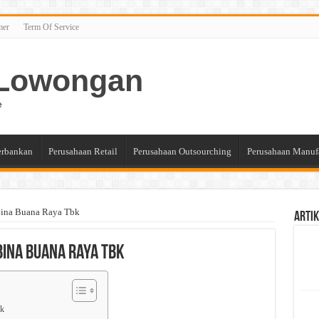
mer
Term Of Service
n Lowongan
e
erbankan
Perusahaan Retail
Perusahaan Outsourching
Perusahaan Manuf
Bina Buana Raya Tbk
Artik
Bina Buana Raya Tbk
bk