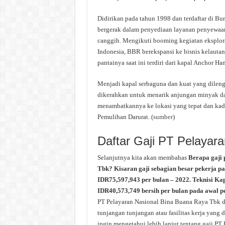
Didirikan pada tahun 1998 dan terdaftar di Bur
bergerak dalam penyediaan layanan penyewaa
canggih. Mengikuti booming kegiatan eksplora
Indonesia, BBR berekspansi ke bisnis kelauta
pantainya saat ini terdiri dari kapal Anchor 
Menjadi kapal serbaguna dan kuat yang dilen
dikerahkan untuk menarik anjungan minyak dan
menambatkannya ke lokasi yang tepat dan kad
Pemulihan Darurat. (
sumber
)
Daftar Gaji PT Pelayar
Selanjutnya kita akan membahas
Berapa gaji
Tbk? Kisaran gaji sebagian besar pekerja pa
IDR75,597,943 per bulan – 2022. Teknisi Ka
IDR40,573,749 bersih per bulan pada awal p
PT Pelayaran Nasional Bina Buana Raya Tbk da
tunjangan tunjangan atau fasilitas kerja yang
ingin mengetahui lebih lanjut tentang gaji P