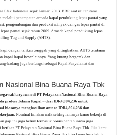
sa Efek Indonesia sejak Januari 2013. BBR saat ini terutama
n melalui penempatan armada kapal pendukung lepas pantai yang
si, pengembangan dan produksi minyak dan gas lepas pantai di
n lepas pantai sejak tahun 2009. Armada kapal pendukung lepas
Handling Tug and Supply (AHTS).
gkapi dengan tarikan tonggak yang ditingkatkan, AHTS terutama
 kapal-kapal besar lainnya. Yang kurang bergerak dan
ang-kadang juga berfungsi sebagai Kapal Penyelamat dan
an Nasional Bina Buana Raya Tbk
 pegawai/karyawan di PT Pelayaran Nasional Bina Buana Raya
da profesi Teknisi Kapal – dari IDR4,804,236 untuk
pal biasanya menghasilkan antara IDR4,804,236 dan
ekerjaan.
Nominal ini akan naik seiring lamanya kamu bekerja di
n gaji ini juga belum termasuk bonus per tahunnya juga
 di berikan PT Pelayaran Nasional Bina Buana Raya Tbk. Jika kamu
T Pelayaran Nasional Bina Buana Raya Tbk bisa kamu baca lebih