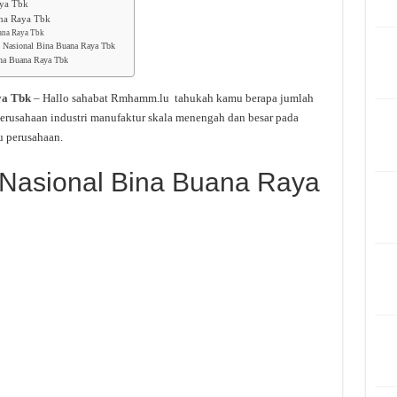
aya Tbk
ana Raya Tbk
uana Raya Tbk
n Nasional Bina Buana Raya Tbk
ina Buana Raya Tbk
ya Tbk
– Hallo sahabat Rmhamm.lu tahukah kamu berapa jumlah
erusahaan industri manufaktur skala menengah dan besar pada
u perusahaan.
 Nasional Bina Buana Raya