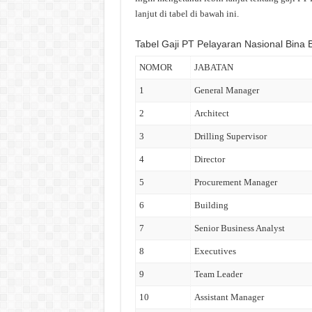
lanjut di tabel di bawah ini.
Tabel Gaji PT Pelayaran Nasional Bina
NOMOR
JABATAN
1
General Manager
2
Architect
3
Drilling Supervisor
4
Director
5
Procurement Manager
6
Building
7
Senior Business Analyst
8
Executives
9
Team Leader
10
Assistant Manager