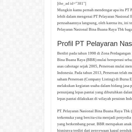
[the_ad id=”381″]
Mungkin kamu pernah mendengar apa itu PT Pel
lebih dalam mengenai PT Pelayaran Nasional B
perusahaannya langsung, oleh karena itu, ini 
Pelayaran Nasional Bina Buana Raya Tbk bagai
Profil PT Pelayaran Na
Berdiri pada tahun 1998 di Zona Perdagangan B
Bina Buana Raya (BBR) mulai beroperasi seba
asas cabotage sejak 2005, Perseroan mulai men
Indonesia. Pada tahun 2013, Perseroan telah 
saham Perseroan (Company Listing) di Bursa Ef
melakukan kegiatan usaha dalam bidang jasa p
penunjang lepas pantai yang dibutuhkan dala
lepas pantai dilakukan di wilayah perairan In
PT. Pelayaran Nasional Bina Buana Raya Tbk 
terkemuka yang bercita-cita menjadi penyedia l
yang berkembang pesat. BBR merupakan anak 
bisnisnya terdiri dari penyewaan kapal penduk