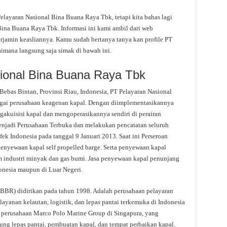
ayaran Nasional Bina Buana Raya Tbk, tetapi kita bahas lagi
ina Buana Raya Tbk. Informasi ini kami ambil dari web
terjamin keasliannya. Kamu sudah bertanya tanya kan profile PT
mana langsung saja simak di bawah ini.
sional Bina Buana Raya Tbk
ebas Bintan, Provinsi Riau, Indonesia, PT Pelayaran Nasional
gai perusahaan keagenan kapal. Dengan diimplementasikannya
gakuisisi kapal dan mengoperasikannya sendiri di perairan
menjadi Perusahaan Terbuka dan melakukan pencatatan seluruh
ek Indonesia pada tanggal 9 Januari 2013. Saat ini Perseroan
enyewaan kapal self propelled barge. Serta penyewaan kapal
m industri minyak dan gas bumi. Jasa penyewaan kapal penunjang
donesia maupun di Luar Negeri.
(BBR) didirikan pada tahun 1998. Adalah perusahaan pelayaran
ayanan kelautan, logistik, dan lepas pantai terkemuka di Indonesia
perusahaan Marco Polo Marine Group di Singapura, yang
ung lepas pantai, pembuatan kapal, dan tempat perbaikan kapal.