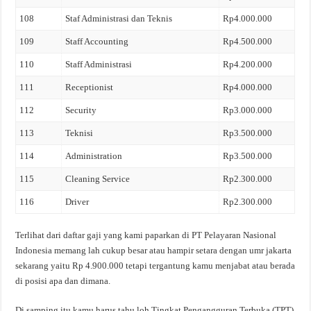
108
Staf Administrasi dan Teknis
Rp4.000.000
109
Staff Accounting
Rp4.500.000
110
Staff Administrasi
Rp4.200.000
111
Receptionist
Rp4.000.000
112
Security
Rp3.000.000
113
Teknisi
Rp3.500.000
114
Administration
Rp3.500.000
115
Cleaning Service
Rp2.300.000
116
Driver
Rp2.300.000
Terlihat dari daftar gaji yang kami paparkan di PT Pelayaran Nasional
Indonesia memang lah cukup besar atau hampir setara dengan umr jakarta
sekarang yaitu Rp 4.900.000 tetapi tergantung kamu menjabat atau berada
di posisi apa dan dimana.
Di samping itu kamu harus tahu loh Tingkat Pengangguran Terbuka (TPT)