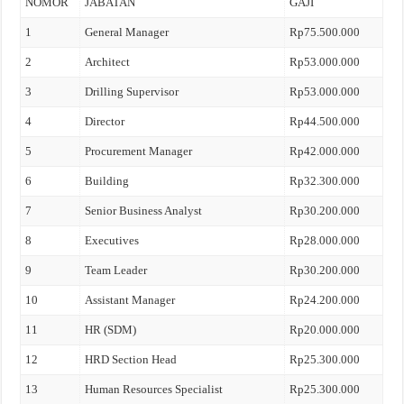
NOMOR
JABATAN
GAJI
1
General Manager
Rp75.500.000
2
Architect
Rp53.000.000
3
Drilling Supervisor
Rp53.000.000
4
Director
Rp44.500.000
5
Procurement Manager
Rp42.000.000
6
Building
Rp32.300.000
7
Senior Business Analyst
Rp30.200.000
8
Executives
Rp28.000.000
9
Team Leader
Rp30.200.000
10
Assistant Manager
Rp24.200.000
11
HR (SDM)
Rp20.000.000
12
HRD Section Head
Rp25.300.000
13
Human Resources Specialist
Rp25.300.000