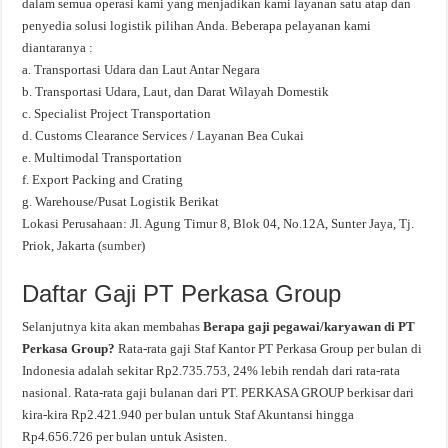
dalam semua operasi kami yang menjadikan kami layanan satu atap dan
penyedia solusi logistik pilihan Anda. Beberapa pelayanan kami
diantaranya :
a. Transportasi Udara dan Laut Antar Negara
b. Transportasi Udara, Laut, dan Darat Wilayah Domestik
c. Specialist Project Transportation
d. Customs Clearance Services / Layanan Bea Cukai
e. Multimodal Transportation
f. Export Packing and Crating
g. Warehouse/Pusat Logistik Berikat
Lokasi Perusahaan: Jl. Agung Timur 8, Blok 04, No.12A, Sunter Jaya, Tj.
Priok, Jakarta (
sumber
)
Daftar Gaji PT Perkasa Group
Selanjutnya kita akan membahas
Berapa gaji pegawai/karyawan di PT
Perkasa Group?
Rata-rata gaji Staf Kantor PT Perkasa Group per bulan di
Indonesia adalah sekitar Rp2.735.753, 24% lebih rendah dari rata-rata
nasional. Rata-rata gaji bulanan dari PT. PERKASA GROUP berkisar dari
kira-kira Rp2.421.940 per bulan untuk Staf Akuntansi hingga
Rp4.656.726 per bulan untuk Asisten.