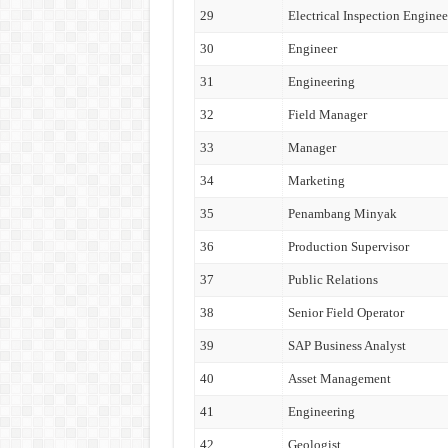
29
Electrical Inspection Enginee
30
Engineer
31
Engineering
32
Field Manager
33
Manager
34
Marketing
35
Penambang Minyak
36
Production Supervisor
37
Public Relations
38
Senior Field Operator
39
SAP Business Analyst
40
Asset Management
41
Engineering
42
Geologist