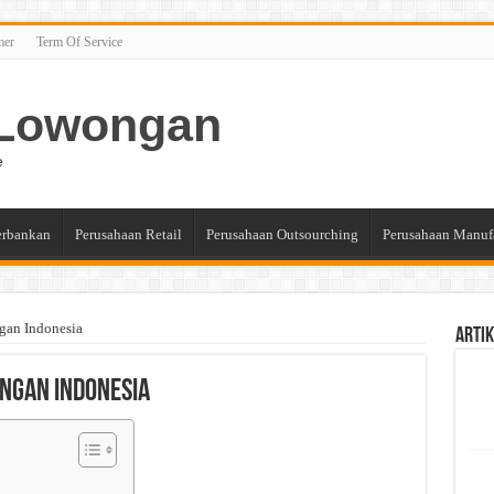
mer
Term Of Service
n Lowongan
e
erbankan
Perusahaan Retail
Perusahaan Outsourching
Perusahaan Manuf
gan Indonesia
Artik
ngan Indonesia