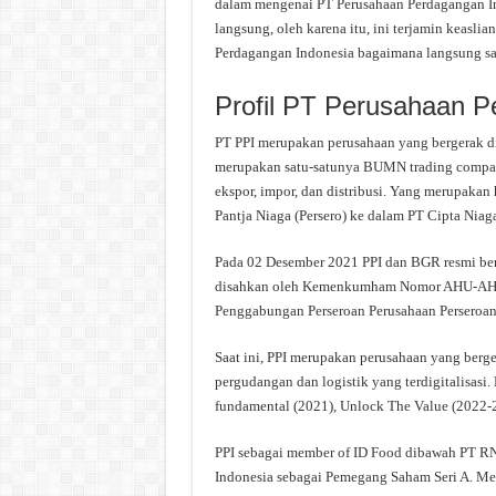
dalam mengenai PT Perusahaan Perdagangan Ind
langsung, oleh karena itu, ini terjamin keasli
Perdagangan Indonesia bagaimana langsung saj
Profil PT Perusahaan P
PT PPI merupakan perusahaan yang bergerak 
merupakan satu-satunya BUMN trading compan
ekspor, impor, dan distribusi. Yang merupakan
Pantja Niaga (Persero) ke dalam PT Cipta Niaga
Pada 02 Desember 2021 PPI dan BGR resmi ber
disahkan oleh Kemenkumham Nomor AHU-AH.0
Penggabungan Perseroan Perusahaan Perseroan 
Saat ini, PPI merupakan perusahaan yang berge
pergudangan dan logistik yang terdigitalisasi.
fundamental (2021), Unlock The Value (2022-
PPI sebagai member of ID Food dibawah PT RN
Indonesia sebagai Pemegang Saham Seri A. 