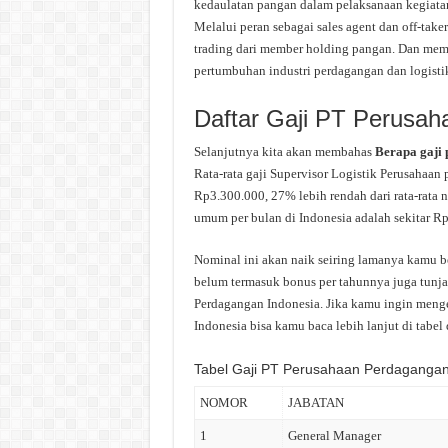
kedaulatan pangan dalam pelaksanaan kegiatan s
Melalui peran sebagai sales agent dan off-tak
trading dari member holding pangan. Dan memi
pertumbuhan industri perdagangan dan logistik 
Daftar Gaji PT Perusah
Selanjutnya kita akan membahas
Berapa gaji
Rata-rata gaji Supervisor Logistik Perusahaan
Rp3.300.000, 27% lebih rendah dari rata-rata n
umum per bulan di Indonesia adalah sekitar Rp3
Nominal ini akan naik seiring lamanya kamu be
belum termasuk bonus per tahunnya juga tunjan
Perdagangan Indonesia. Jika kamu ingin menge
Indonesia bisa kamu baca lebih lanjut di tabel 
Tabel Gaji PT Perusahaan Perdagangan
NOMOR
JABATAN
1
General Manager