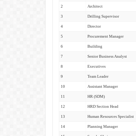
2
Architect
3
Drilling Supervisor
4
Director
5
Procurement Manager
6
Building
7
Senior Business Analyst
8
Executives
9
Team Leader
10
Assistant Manager
11
HR (SDM)
12
HRD Section Head
13
Human Resources Specialist
14
Planning Manager