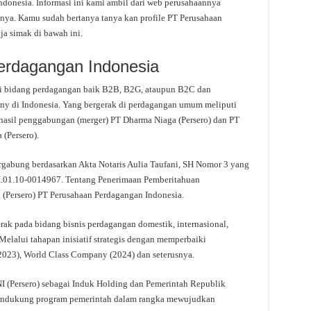
onesia. Informasi ini kami ambil dari web perusahaannya
annya. Kamu sudah bertanya tanya kan profile PT Perusahaan
a simak di bawah ini.
erdagangan Indonesia
di bidang perdagangan baik B2B, B2G, ataupun B2C dan
y di Indonesia. Yang bergerak di perdagangan umum meliputi
 hasil penggabungan (merger) PT Dharma Niaga (Persero) dan PT
 (Persero).
gabung berdasarkan Akta Notaris Aulia Taufani, SH Nomor 3 yang
1.10-0014967. Tentang Penerimaan Pemberitahuan
(Persero) PT Perusahaan Perdagangan Indonesia.
rak pada bidang bisnis perdagangan domestik, internasional,
 Melalui tahapan inisiatif strategis dengan memperbaiki
2023), World Class Company (2024) dan seterusnya.
I (Persero) sebagai Induk Holding dan Pemerintah Republik
Mendukung program pemerintah dalam rangka mewujudkan