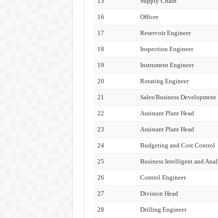
15
Supply Chain
16
Officer
17
Reservoir Engineer
18
Inspection Engineer
19
Instrument Engineer
20
Rotating Engineer
21
Sales/Business Development
22
Assistant Plant Head
23
Assistant Plant Head
24
Budgeting and Cost Control
25
Business Intelligent and Anal
26
Control Engineer
27
Division Head
28
Drilling Engineer