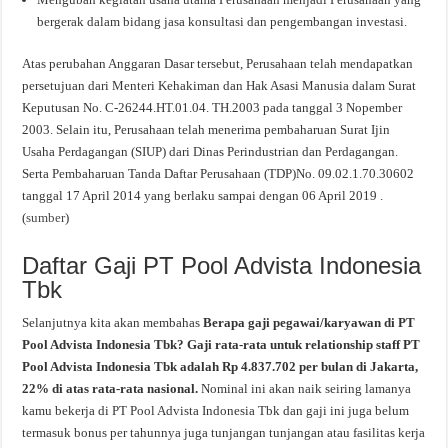
bergerak dalam bidang jasa konsultasi dan pengembangan investasi.
Atas perubahan Anggaran Dasar tersebut, Perusahaan telah mendapatkan
persetujuan dari Menteri Kehakiman dan Hak Asasi Manusia dalam Surat
Keputusan No. C-26244.HT.01.04. TH.2003 pada tanggal 3 Nopember
2003. Selain itu, Perusahaan telah menerima pembaharuan Surat Ijin
Usaha Perdagangan (SIUP) dari Dinas Perindustrian dan Perdagangan.
Serta Pembaharuan Tanda Daftar Perusahaan (TDP)No. 09.02.1.70.30602
tanggal 17 April 2014 yang berlaku sampai dengan 06 April 2019 .
(
sumber
)
Daftar Gaji PT Pool Advista Indonesia
Tbk
Selanjutnya kita akan membahas
Berapa gaji pegawai/karyawan di PT
Pool Advista Indonesia Tbk? Gaji rata-rata untuk relationship staff PT
Pool Advista Indonesia Tbk adalah Rp 4.837.702 per bulan di Jakarta,
22% di atas rata-rata nasional.
Nominal ini akan naik seiring lamanya
kamu bekerja di PT Pool Advista Indonesia Tbk dan gaji ini juga belum
termasuk bonus per tahunnya juga tunjangan tunjangan atau fasilitas kerja