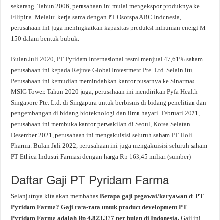
sekarang. Tahun 2006, perusahaan ini mulai mengekspor produknya ke
Filipina. Melalui kerja sama dengan PT Osotspa ABC Indonesia,
perusahaan ini juga meningkatkan kapasitas produksi minuman energi M-
150 dalam bentuk bubuk.
Bulan Juli 2020, PT Pyridam Internasional resmi menjual 47,61% saham
perusahaan ini kepada Rejuve Global Investment Pte. Ltd. Selain itu,
Perusahaan ini kemudian memindahkan kantor pusatnya ke Sinarmas
MSIG Tower. Tahun 2020 juga, perusahaan ini mendirikan Pyfa Health
Singapore Pte. Ltd. di Singapura untuk berbisnis di bidang penelitian dan
pengembangan di bidang bioteknologi dan ilmu hayati. Februari 2021,
perusahaan ini membuka kantor perwakilan di Seoul, Korea Selatan.
Desember 2021, perusahaan ini mengakuisisi seluruh saham PT Holi
Pharma. Bulan Juli 2022, perusahaan ini juga mengakuisisi seluruh saham
PT Ethica Industri Farmasi dengan harga Rp 163,45 miliar. (
sumber
)
Daftar Gaji PT Pyridam Farma
Selanjutnya kita akan membahas
Berapa gaji pegawai/karyawan di PT
Pyridam Farma? Gaji rata-rata untuk product development PT
Pyridam Farma adalah Rp 4.823.337 per bulan di Indonesia.
Gaji ini