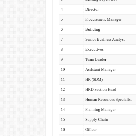
4
Director
5
Procurement Manager
6
Building
7
Senior Business Analyst
8
Executives
9
Team Leader
10
Assistant Manager
11
HR (SDM)
12
HRD Section Head
13
Human Resources Specialist
14
Planning Manager
15
Supply Chain
16
Officer