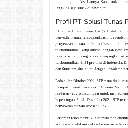
itu, ini terjamin keasliannya. Kamu sudah ber
langsung saja simak di bawah ini.
Profil PT Solusi Tunas
PT Solusi Tunas Pratama Tbk (STP) didirikan pa
penyedia menara telekomunikasi independen te
penyewaan menara telekomunikasi untuk penem
telekomunikasi. Yang dikenal dengan Base Tra
jangka panjang yang rata-rata berjangka waktu 
telekomunikasi di 34 provinsi di Indonesia. D
dan Sumatera, dua pulau dengan kepadatan pen
Pada bulan Oktober 2021, STP resmi diakuisisi
merupakan anak usaha dari PT Sarana Menara N
landasan yang semakin kuat untuk menjadi en
kepentingan. Per 31 Desember 2021, STP terc
penyewaan menara sebesar 1.85x.
Perseroan telah memiliki aset menara telekomu
aset menara telekomunikasi Perseroan terletak