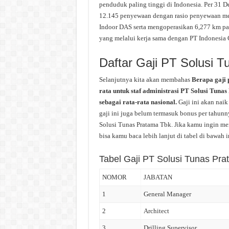
penduduk paling tinggi di Indonesia. Per 31 D
12.145 penyewaan dengan rasio penyewaan menar
Indoor DAS serta mengoperasikan 6,277 km panj
yang melalui kerja sama dengan PT Indonesia 
Daftar Gaji PT Solusi 
Selanjutnya kita akan membahas
Berapa gaji 
rata untuk staf administrasi PT Solusi Tuna
sebagai rata-rata nasional.
Gaji ini akan nai
gaji ini juga belum termasuk bonus per tahunny
Solusi Tunas Pratama Tbk. Jika kamu ingin men
bisa kamu baca lebih lanjut di tabel di bawah i
Tabel Gaji PT Solusi Tunas Pr
NOMOR
JABATAN
1
General Manager
2
Architect
3
Drilling Supervisor