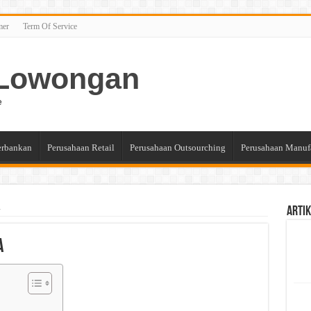
mer
Term Of Service
n Lowongan
e
erbankan
Perusahaan Retail
Perusahaan Outsourching
Perusahaan Manuf
a
Artik
a