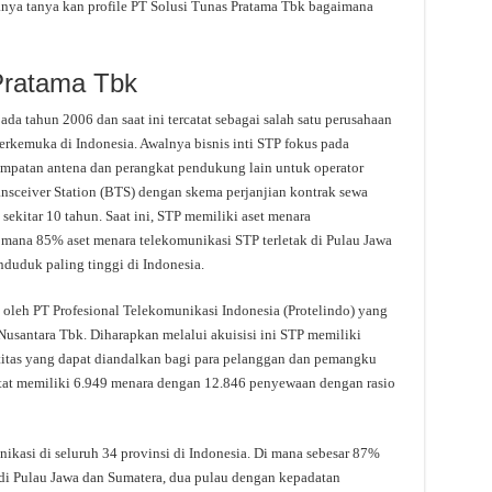
tanya tanya kan profile PT Solusi Tunas Pratama Tbk bagaimana
 Pratama Tbk
da tahun 2006 dan saat ini tercatat sebagai salah satu perusahaan
rkemuka di Indonesia. Awalnya bisnis inti STP fokus pada
patan antena dan perangkat pendukung lain untuk operator
nsceiver Station (BTS) dengan skema perjanjian kontrak sewa
sekitar 10 tahun. Saat ini, STP memiliki aset menara
i mana 85% aset menara telekomunikasi STP terletak di Pulau Jawa
duduk paling tinggi di Indonesia.
 oleh PT Profesional Telekomunikasi Indonesia (Protelindo) yang
usantara Tbk. Diharapkan melalui akuisisi ini STP memiliki
titas yang dapat diandalkan bagi para pelanggan dan pemangku
atat memiliki 6.949 menara dengan 12.846 penyewaan dengan rasio
nikasi di seluruh 34 provinsi di Indonesia. Di mana sebesar 87%
 di Pulau Jawa dan Sumatera, dua pulau dengan kepadatan