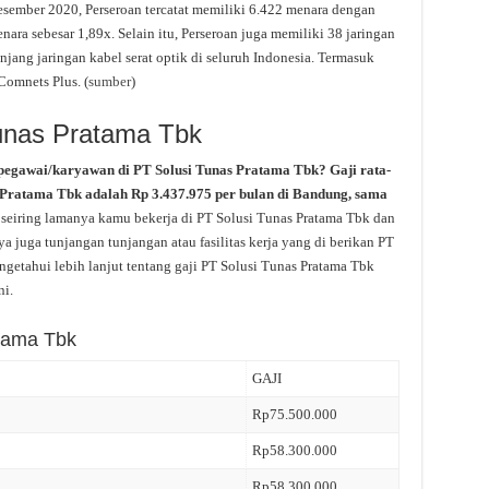
esember 2020, Perseroan tercatat memiliki 6.422 menara dengan
a sebesar 1,89x. Selain itu, Perseroan juga memiliki 38 jaringan
ang jaringan kabel serat optik di seluruh Indonesia. Termasuk
Comnets Plus. (
sumber
)
Tunas Pratama Tbk
pegawai/karyawan di PT Solusi Tunas Pratama Tbk? Gaji rata-
s Pratama Tbk adalah Rp 3.437.975 per bulan di Bandung, sama
k seiring lamanya kamu bekerja di PT Solusi Tunas Pratama Tbk dan
a juga tunjangan tunjangan atau fasilitas kerja yang di berikan PT
getahui lebih lanjut tentang gaji PT Solusi Tunas Pratama Tbk
ni.
atama Tbk
GAJI
Rp75.500.000
Rp58.300.000
Rp58.300.000