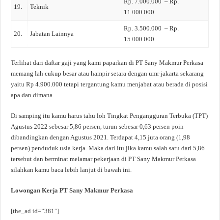
Rp. 7.000.000 – Rp.
19.
Teknik
11.000.000
Rp. 3.500.000 – Rp.
20.
Jabatan Lainnya
15.000.000
Terlihat dari daftar gaji yang kami paparkan di PT Sany Makmur Perkasa
memang lah cukup besar atau hampir setara dengan umr jakarta sekarang
yaitu Rp 4.900.000 tetapi tergantung kamu menjabat atau berada di posisi
apa dan dimana.
Di samping itu kamu harus tahu loh Tingkat Pengangguran Terbuka (TPT)
Agustus 2022 sebesar 5,86 persen, turun sebesar 0,63 persen poin
dibandingkan dengan Agustus 2021. Terdapat 4,15 juta orang (1,98
persen) penduduk usia kerja. Maka dari itu jika kamu salah satu dari 5,86
tersebut dan berminat melamar pekerjaan di PT Sany Makmur Perkasa
silahkan kamu baca lebih lanjut di bawah ini.
Lowongan Kerja PT Sany Makmur Perkasa
[the_ad id=”381″]