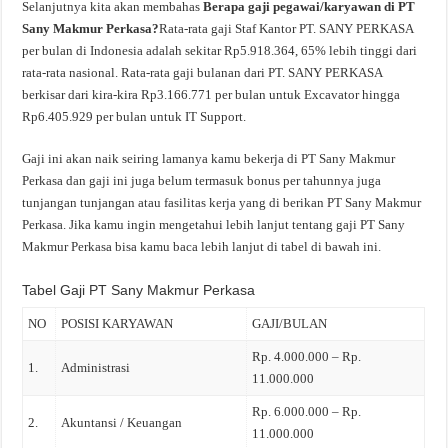
Selanjutnya kita akan membahas
Berapa gaji pegawai/karyawan di PT
Sany Makmur Perkasa?
Rata-rata gaji Staf Kantor PT. SANY PERKASA
per bulan di Indonesia adalah sekitar Rp5.918.364, 65% lebih tinggi dari
rata-rata nasional. Rata-rata gaji bulanan dari PT. SANY PERKASA
berkisar dari kira-kira Rp3.166.771 per bulan untuk Excavator hingga
Rp6.405.929 per bulan untuk IT Support.
Gaji ini akan naik seiring lamanya kamu bekerja di PT Sany Makmur
Perkasa dan gaji ini juga belum termasuk bonus per tahunnya juga
tunjangan tunjangan atau fasilitas kerja yang di berikan PT Sany Makmur
Perkasa. Jika kamu ingin mengetahui lebih lanjut tentang gaji PT Sany
Makmur Perkasa bisa kamu baca lebih lanjut di tabel di bawah ini.
Tabel Gaji PT Sany Makmur Perkasa
NO
POSISI KARYAWAN
GAJI/BULAN
Rp. 4.000.000 – Rp.
1.
Administrasi
11.000.000
Rp. 6.000.000 – Rp.
2.
Akuntansi / Keuangan
11.000.000