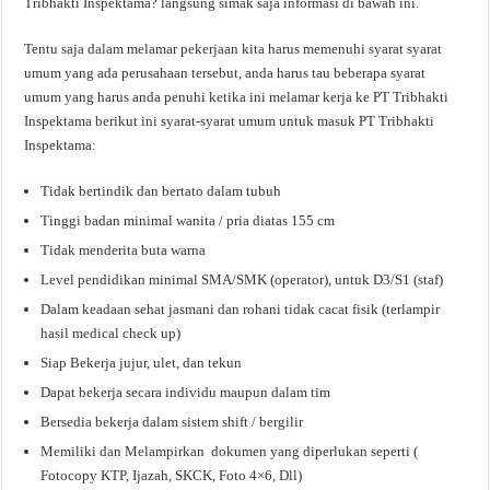
Tribhakti Inspektama? langsung simak saja informasi di bawah ini.
Tentu saja dalam melamar pekerjaan kita harus memenuhi syarat syarat
umum yang ada perusahaan tersebut, anda harus tau beberapa syarat
umum yang harus anda penuhi ketika ini melamar kerja ke PT Tribhakti
Inspektama berikut ini syarat-syarat umum untuk masuk PT Tribhakti
Inspektama:
Tidak bertindik dan bertato dalam tubuh
Tinggi badan minimal wanita / pria diatas 155 cm
Tidak menderita buta warna
Level pendidikan minimal SMA/SMK (operator), untuk D3/S1 (staf)
Dalam keadaan sehat jasmani dan rohani tidak cacat fisik (terlampir
hasil medical check up)
Siap Bekerja jujur, ulet, dan tekun
Dapat bekerja secara individu maupun dalam tim
Bersedia bekerja dalam sistem shift / bergilir
Memiliki dan Melampirkan dokumen yang diperlukan seperti (
Fotocopy KTP, Ijazah, SKCK, Foto 4×6, Dll)