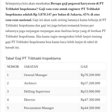
Selanjutnya kita akan membahas
Berapa gaji pegawai/karyawan di PT
Tribhakti Inspektama? Gaji rata-rata untuk engineer PT Tribhakti
Inspektama adalah Rp 5.878.147 per bulan di Jakarta, 45% di atas
rata-rata nasional.
Gaji ini akan naik seiring lamanya kamu bekerja di PT
Tribhakti Inspektama dan gaji ini juga belum termasuk bonus per
tahunnya juga tunjangan tunjangan atau fasilitas kerja yang di berikan PT
Tribhakti Inspektama. Jika kamu ingin mengetahui lebih lanjut tentang
gaji PT Tribhakti Inspektama bisa kamu baca lebih lanjut di tabel di
bawah ini.
Tabel Gaji PT Tribhakti Inspektama
NOMOR
JABATAN
GAJI
1
General Manager
Rp76.200.000
2
Architect
Rp57.200.000
3
Drilling Supervisor
Rp53.000.000
4
Director
Rp47.300.000
5
Procurement Manager
Rp44.500.000