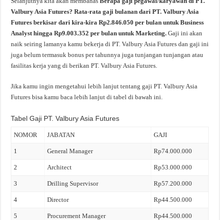
Selanjutnya kita akan membahas
Berapa gaji pegawai/karyawan di PT.
Valbury Asia Futures? Rata-rata gaji bulanan dari PT. Valbury Asia
Futures berkisar dari kira-kira Rp2.846.050 per bulan untuk Business
Analyst hingga Rp9.003.352 per bulan untuk Marketing.
Gaji ini akan
naik seiring lamanya kamu bekerja di PT. Valbury Asia Futures dan gaji ini
juga belum termasuk bonus per tahunnya juga tunjangan tunjangan atau
fasilitas kerja yang di berikan PT. Valbury Asia Futures.
Jika kamu ingin mengetahui lebih lanjut tentang gaji PT. Valbury Asia
Futures bisa kamu baca lebih lanjut di tabel di bawah ini.
Tabel Gaji PT. Valbury Asia Futures
NOMOR
JABATAN
GAJI
1
General Manager
Rp74.000.000
2
Architect
Rp53.000.000
3
Drilling Supervisor
Rp57.200.000
4
Director
Rp44.500.000
5
Procurement Manager
Rp44.500.000