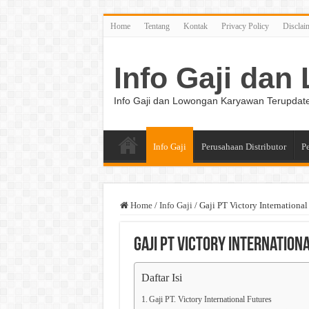
Home
Tentang
Kontak
Privacy Policy
Disclai
Info Gaji da
Info Gaji dan Lowongan Karyawan Terupdat
Info Gaji
Perusahaan Distributor
P
Home
/
Info Gaji
/
Gaji PT Victory International
Gaji PT Victory Internation
Daftar Isi
Gaji PT. Victory International Futures