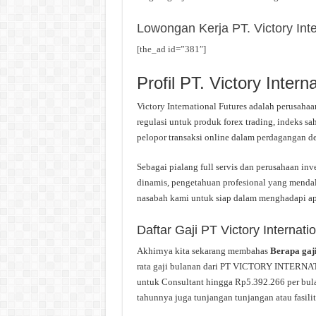
Lowongan Kerja PT. Victory Inte
[the_ad id=”381″]
Profil PT. Victory Intern
Victory International Futures adalah perusahaa
regulasi untuk produk forex trading, indeks s
pelopor transaksi online dalam perdagangan der
Sebagai pialang full servis dan perusahaan in
dinamis, pengetahuan profesional yang men
nasabah kami untuk siap dalam menghadapi apa
Daftar Gaji PT Victory Internati
Akhirnya kita sekarang membahas
Berapa gaj
rata gaji bulanan dari PT VICTORY INTERNAT
untuk Consultant hingga Rp5.392.266 per bulan
tahunnya juga tunjangan tunjangan atau fasilita