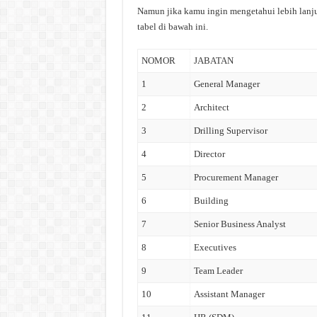
Namun jika kamu ingin mengetahui lebih lanjut
tabel di bawah ini.
NOMOR
JABATAN
1
General Manager
2
Architect
3
Drilling Supervisor
4
Director
5
Procurement Manager
6
Building
7
Senior Business Analyst
8
Executives
9
Team Leader
10
Assistant Manager