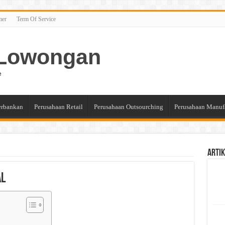
mer
Term Of Service
n Lowongan
e
erbankan
Perusahaan Retail
Perusahaan Outsourching
Perusahaan Manuf
Artik
al