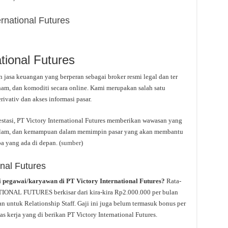
rnational Futures
ational Futures
n jasa keuangan yang berperan sebagai broker resmi legal dan ter
aham, dan komoditi secara online. Kami merupakan salah satu
ivativ dan akses informasi pasar.
vestasi, PT Victory International Futures memberikan wawasan yang
dalam, dan kemampuan dalam memimpin pasar yang akan membantu
 yang ada di depan. (
sumber
)
onal Futures
i pegawai/karyawan di PT Victory International Futures?
Rata-
IONAL FUTURES berkisar dari kira-kira Rp2.000.000 per bulan
 untuk Relationship Staff. Gaji ini juga belum termasuk bonus per
s kerja yang di berikan PT Victory International Futures.