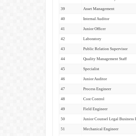
39
Asset Management
40
Internal Auditor
41
Junior Officer
42
Laboratory
43
Public Relation Supervisor
44
Quality Management Staff
45
Specialist
46
Junior Auditor
47
Process Engineer
48
Cost Control
49
Field Engineer
50
Junior Counsel Legal Business
51
Mechanical Engineer