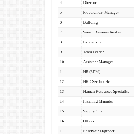
4
Director
5
Procurement Manager
6
Building
7
Senior Business Analyst
8
Executives
9
Team Leader
10
Assistant Manager
11
HR (SDM)
12
HRD Section Head
13
Human Resources Specialist
14
Planning Manager
15
Supply Chain
16
Officer
17
Reservoir Engineer