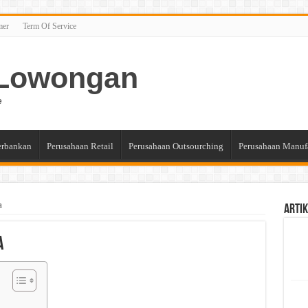
mer
Term Of Service
n Lowongan
e
erbankan
Perusahaan Retail
Perusahaan Outsourching
Perusahaan Manuf
a
Artik
a