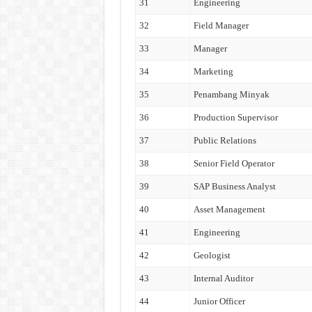
31
Engineering
32
Field Manager
33
Manager
34
Marketing
35
Penambang Minyak
36
Production Supervisor
37
Public Relations
38
Senior Field Operator
39
SAP Business Analyst
40
Asset Management
41
Engineering
42
Geologist
43
Internal Auditor
44
Junior Officer