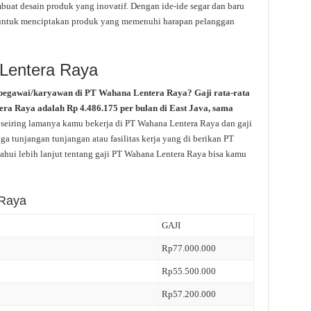
at desain produk yang inovatif. Dengan ide-ide segar dan baru
u, untuk menciptakan produk yang memenuhi harapan pelanggan
 Lentera Raya
 pegawai/karyawan di PT Wahana Lentera Raya? Gaji rata-rata
ra Raya adalah Rp 4.486.175 per bulan di East Java, sama
k seiring lamanya kamu bekerja di PT Wahana Lentera Raya dan gaji
a tunjangan tunjangan atau fasilitas kerja yang di berikan PT
hui lebih lanjut tentang gaji PT Wahana Lentera Raya bisa kamu
 Raya
GAJI
Rp77.000.000
Rp55.500.000
Rp57.200.000