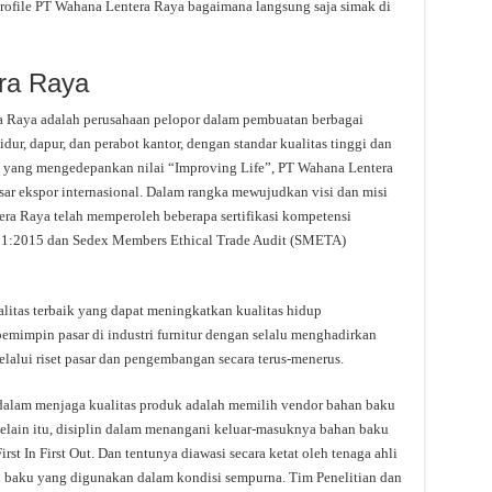
rofile PT Wahana Lentera Raya bagaimana langsung saja simak di
ra Raya
a Raya adalah perusahaan pelopor dalam pembuatan berbagai
dur, dapur, dan perabot kantor, dengan standar kualitas tinggi dan
rja yang mengedepankan nilai “Improving Life”, PT Wahana Lentera
sar ekspor internasional. Dalam rangka mewujudkan visi dan misi
era Raya telah memperoleh beberapa sertifikasi kompetensi
9001:2015 dan Sedex Members Ethical Trade Audit (SMETA)
alitas terbaik yang dapat meningkatkan kualitas hidup
emimpin pasar di industri furnitur dengan selalu menghadirkan
Melalui riset pasar dan pengembangan secara terus-menerus.
dalam menjaga kualitas produk adalah memilih vendor bahan baku
 Selain itu, disiplin dalam menangani keluar-masuknya bahan baku
t In First Out. Dan tentunya diawasi secara ketat oleh tenaga ahli
baku yang digunakan dalam kondisi sempurna. Tim Penelitian dan