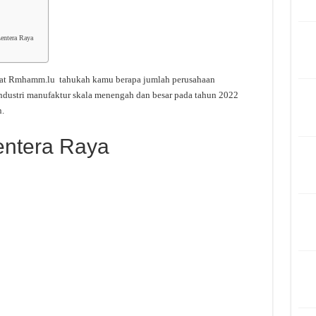
entera Raya
bat Rmhamm.lu tahukah kamu berapa jumlah perusahaan
ndustri manufaktur skala menengah dan besar pada tahun 2022
.
entera Raya