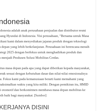
Indonesia
donesia adalah anak perusahaan penjualan dan distributor resmi
g Hyundai di Indonesia. Visi perusahaan, “Bersama untuk Masa
dikasi kami dalam menyediakan jajaran produk dengan teknologi
epan yang lebih berkelanjutan. Perusahaan ini berencana meraih
Strategi 2025 dengan berfokus untuk menghadirkan produk dan
 menjadi Produsen Solusi Mobilitas Cerdas.
as masa depan pada apa yang dapat diberikan kepada masyarakat,
erak sesuai dengan kebutuhan dasar dan nilai-nilai emosionalnya
. Fokus kami pada kemanusiaan berarti kami memahami yang
aksimalkan waktu yang kita miliki. Dengan pemikiran itu, HMID
asi otomotif dan berkomitmen membawa masa depan mobilitas ke
h baik bagi masyarakat. [
Sumber
]
ERJANYA DISINI