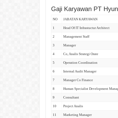
Gaji Karyawan PT Hyun
NO
JABATAN KARYAWAN
1
Head Of IT Infrastuctur Architect
2
Management Staff
3
Manager
4
Co, Analis Strategi Orate
5
Operation Coordination
6
Internal Audit Manager
7
Manager Co Finance
8
Human Specialist Development Mana
9
Consultant
10
Project Analis
11
Marketing Manager