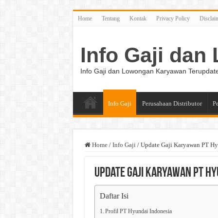
Home
Tentang
Kontak
Privacy Policy
Disclai
Info Gaji da
Info Gaji dan Lowongan Karyawan Terupdat
Info Gaji
Perusahaan Distributor
P
Home
/
Info Gaji
/
Update Gaji Karyawan PT Hy
Update Gaji Karyawan PT Hy
Daftar Isi
Profil PT Hyundai Indonesia