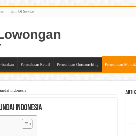
mer
Term Of Service
n Lowongan
e
erbankan
Perusahaan Retail
Perusahaan Outsourching
Perusahaan Manuf
undai Indonesia
Artik
undai Indonesia