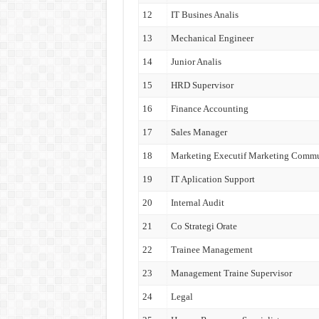
12
IT Busines Analis
13
Mechanical Engineer
14
Junior Analis
15
HRD Supervisor
16
Finance Accounting
17
Sales Manager
18
Marketing Executif Marketing Commu
19
IT Aplication Support
20
Internal Audit
21
Co Strategi Orate
22
Trainee Management
23
Management Traine Supervisor
24
Legal