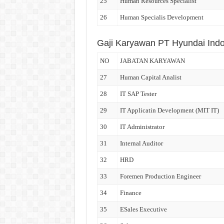
25
Human Resources Specialist
26
Human Specialis Development
Gaji Karyawan PT Hyundai Ind
NO
JABATAN KARYAWAN
27
Human Capital Analist
28
IT SAP Tester
29
IT Applicatin Development (MIT IT)
30
IT Administrator
31
Internal Auditor
32
HRD
33
Foremen Production Engineer
34
Finance
35
ESales Executive