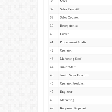
36
Sales
37
Sales Executif
38
Sales Counter
39
Recepcionist
40
Driver
41
Procurement Analis
42
Operator
43
Marketing Staff
44
Junior Staff
45
Junior Sales Executif
46
Operator Produksi
47
Engineer
48
Marketing
49
Karyawan Koperasi