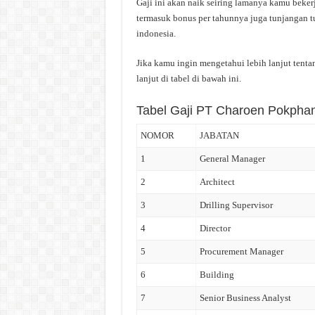
Gaji ini akan naik seiring lamanya kamu beker
termasuk bonus per tahunnya juga tunjangan tu
indonesia.
Jika kamu ingin mengetahui lebih lanjut tent
lanjut di tabel di bawah ini.
Tabel Gaji PT Charoen Pokphan
NOMOR
JABATAN
1
General Manager
2
Architect
3
Drilling Supervisor
4
Director
5
Procurement Manager
6
Building
7
Senior Business Analyst