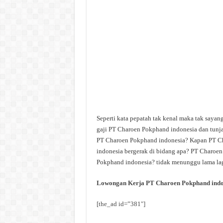
Seperti kata pepatah tak kenal maka tak saya
gaji PT Charoen Pokphand indonesia dan tunja
PT Charoen Pokphand indonesia? Kapan PT Ch
indonesia bergerak di bidang apa? PT Charoen
Pokphand indonesia? tidak menunggu lama lagi
Lowongan Kerja PT Charoen Pokphand indo
[the_ad id=”381″]