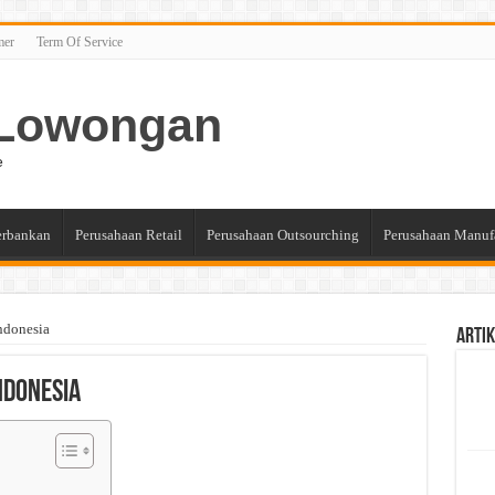
mer
Term Of Service
n Lowongan
e
erbankan
Perusahaan Retail
Perusahaan Outsourching
Perusahaan Manuf
ndonesia
Artik
ndonesia