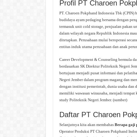
Profil PT Charoen Pokp
PT. Charoen Pokphand Indonesia Tbk (CPIN) 
budidaya ayam pedaging bersama dengan pengo
termasuk unit cold storage, penjualan pakan u
dalam wilayah negara Republik Indonesia maup
ditetapkan. Perusahaan mulai beroperasi secar
entitas induk utama perusahaan dan anak peru
Career Development & Counseling bermula dar
berdasarkan SK Direktur Politeknik Negeri Je
bertujuan menjadi pusat informasi dan pelatih
Negeri Jember dalam program magang dan mema
dengan institusi pemerintah, dunia usaha dan 
memiliki wawasan wirausaha, menjadi tempat ko
study Politeknik Negeri Jember. (sumber)
Daftar PT Charoen Pok
Selanjutnya kita akan membahas
Berapa gaji
Operator Produksi PT Charoen Pokphand Indone