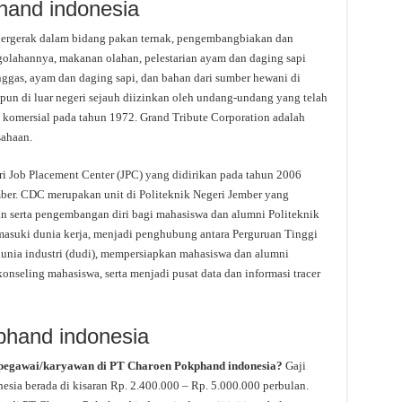
hand indonesia
bergerak dalam bidang pakan ternak, pengembangbiakan dan
lahannya, makanan olahan, pelestarian ayam dan daging sapi
nggas, ayam dan daging sapi, dan bahan dari sumber hewani di
un di luar negeri sejauh diizinkan oleh undang-undang yang telah
a komersial pada tahun 1972. Grand Tribute Corporation adalah
sahaan.
i Job Placement Center (JPC) yang didirikan pada tahun 2006
mber. CDC merupakan unit di Politeknik Negeri Jember yang
an serta pengembangan diri bagi mahasiswa dan alumni Politeknik
suki dunia kerja, menjadi penghubung antara Perguruan Tinggi
dunia industri (dudi), mempersiapkan mahasiswa dan alumni
nseling mahasiswa, serta menjadi pusat data dan informasi tracer
phand indonesia
 pegawai/karyawan di PT Charoen Pokphand indonesia?
Gaji
sia berada di kisaran Rp. 2.400.000 – Rp. 5.000.000 perbulan.