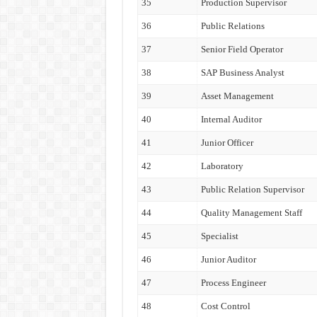
35
Production Supervisor
36
Public Relations
37
Senior Field Operator
38
SAP Business Analyst
39
Asset Management
40
Internal Auditor
41
Junior Officer
42
Laboratory
43
Public Relation Supervisor
44
Quality Management Staff
45
Specialist
46
Junior Auditor
47
Process Engineer
48
Cost Control