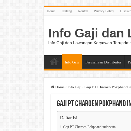
Home
Tentang
Kontak
Privacy Policy
Disclai
Info Gaji da
Info Gaji dan Lowongan Karyawan Terupdat
Info Gaji
Perusahaan Distributor
P
Home
/
Info Gaji
/
Gaji PT Charoen Pokphand i
Gaji PT Charoen Pokphand i
Daftar Isi
Gaji PT Charoen Pokphand indonesia