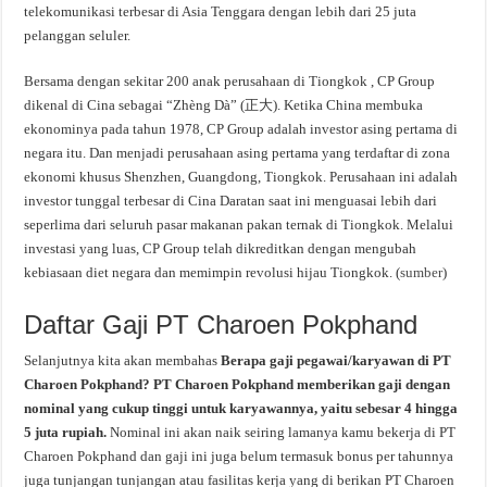
telekomunikasi terbesar di Asia Tenggara dengan lebih dari 25 juta
pelanggan seluler.
Bersama dengan sekitar 200 anak perusahaan di Tiongkok , CP Group
dikenal di Cina sebagai “Zhèng Dà” (正大). Ketika China membuka
ekonominya pada tahun 1978, CP Group adalah investor asing pertama di
negara itu. Dan menjadi perusahaan asing pertama yang terdaftar di zona
ekonomi khusus Shenzhen, Guangdong, Tiongkok. Perusahaan ini adalah
investor tunggal terbesar di Cina Daratan saat ini menguasai lebih dari
seperlima dari seluruh pasar makanan pakan ternak di Tiongkok. Melalui
investasi yang luas, CP Group telah dikreditkan dengan mengubah
kebiasaan diet negara dan memimpin revolusi hijau Tiongkok. (
sumber
)
Daftar Gaji PT Charoen Pokphand
Selanjutnya kita akan membahas
Berapa gaji pegawai/karyawan di PT
Charoen Pokphand? PT Charoen Pokphand memberikan gaji dengan
nominal yang cukup tinggi untuk karyawannya, yaitu sebesar 4 hingga
5 juta rupiah.
Nominal ini akan naik seiring lamanya kamu bekerja di PT
Charoen Pokphand dan gaji ini juga belum termasuk bonus per tahunnya
juga tunjangan tunjangan atau fasilitas kerja yang di berikan PT Charoen