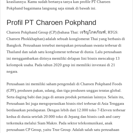
keasliannya. Kamu sudah bertanya tanya kan profile PT Charoen
Pokphand bagaimana langsung saja simak di bawah ini.
Profil PT Charoen Pokphand
Charoen Pokphand Group (CP) (bahasa Thai: เจริญโภคภัณฑ์; RTGS:
Charoen Phokkhaphan) adalah sebuah konglomerat Thai yang berbasis di
Bangkok. Perusahaan tersebut merupakan perusahaan swasta terbesar di
Thailand dan salah satu konglomerat terbesar di dunia. Lalu perusahaan
ini menggambarkan dirinya memiliki delapan lini bisnis mencakup 13
kelompok usaha. Pada tahun 2020 grup ini memiliki investasi di 21
negara.
Perusahaan ini memiliki saham pengendali di Charoen Pokphand Foods
(CPF), produsen pakan, udang, dan tiga produsen unggas teratas global.
Serta daging babi dan juga di antara produk pertanian lainnya. Selain itu,
Perusahaan Ini juga mengoperasikan bisnis ritel terbesar di Asia Tenggara
berdasarkan pendapatan. Dengan lebih dari 12.000 toko 7-Eleven terbesar
kedua di dunia setelah 20.000 toko di Jepang dan bisnis cash and carry
terkemuka melalui Siam Makro. Pada sektor telekomunikasi, anak
perusahaan CP Group, yaitu True Group. Adalah salah satu perusahaan