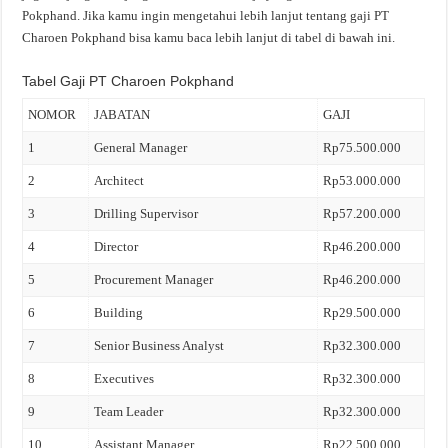
Pokphand. Jika kamu ingin mengetahui lebih lanjut tentang gaji PT
Charoen Pokphand bisa kamu baca lebih lanjut di tabel di bawah ini.
Tabel Gaji PT Charoen Pokphand
NOMOR
JABATAN
GAJI
1
General Manager
Rp75.500.000
2
Architect
Rp53.000.000
3
Drilling Supervisor
Rp57.200.000
4
Director
Rp46.200.000
5
Procurement Manager
Rp46.200.000
6
Building
Rp29.500.000
7
Senior Business Analyst
Rp32.300.000
8
Executives
Rp32.300.000
9
Team Leader
Rp32.300.000
10
Assistant Manager
Rp22.500.000