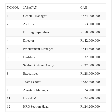
NOMOR
JABATAN
GAJI
1
General Manager
Rp74.000.000
2
Architect
Rp53.000.000
3
Drilling Supervisor
Rp58.300.000
4
Director
Rp42.000.000
5
Procurement Manager
Rp44.500.000
6
Building
Rp32.300.000
7
Senior Business Analyst
Rp32.300.000
8
Executives
Rp28.000.000
9
Team Leader
Rp32.300.000
10
Assistant Manager
Rp24.200.000
11
HR (SDM)
Rp24.200.000
12
HRD Section Head
Rp24.200.000