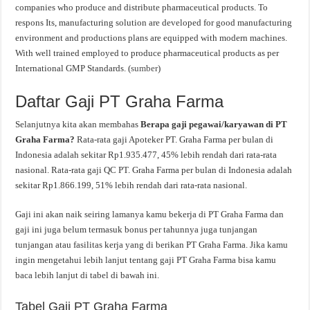
companies who produce and distribute pharmaceutical products. To
respons Its, manufacturing solution are developed for good manufacturing
environment and productions plans are equipped with modern machines.
With well trained employed to produce pharmaceutical products as per
International GMP Standards. (
sumber
)
Daftar Gaji PT Graha Farma
Selanjutnya kita akan membahas
Berapa gaji pegawai/karyawan di PT
Graha Farma?
Rata-rata gaji Apoteker PT. Graha Farma per bulan di
Indonesia adalah sekitar Rp1.935.477, 45% lebih rendah dari rata-rata
nasional. Rata-rata gaji QC PT. Graha Farma per bulan di Indonesia adalah
sekitar Rp1.866.199, 51% lebih rendah dari rata-rata nasional.
Gaji ini akan naik seiring lamanya kamu bekerja di PT Graha Farma dan
gaji ini juga belum termasuk bonus per tahunnya juga tunjangan
tunjangan atau fasilitas kerja yang di berikan PT Graha Farma. Jika kamu
ingin mengetahui lebih lanjut tentang gaji PT Graha Farma bisa kamu
baca lebih lanjut di tabel di bawah ini.
Tabel Gaji PT Graha Farma