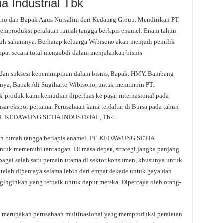
a Industrial Tbk
no dan Bapak Agus Nursalim dari Kedaung Group. Mendirikan PT.
oduksi peralatan rumah tangga berlapis enamel. Enam tahun
uh sahamnya. Berharap keluarga Wibisono akan menjadi pemilik
pat secara total mengabdi dalam menjalankan bisnis.
dan suksesi kepemimpinan dalam bisnis, Bapak. HMY. Bambang
ya, Bapak Ali Sugiharto Wibisono, untuk memimpin PT.
oduk kami kemudian diperluas ke pasar internasional pada
sar ekspor pertama. Perusahaan kami terdaftar di Bursa pada tahun
 PT. KEDAWUNG SETIA INDUSTRIAL, Tbk .
atan rumah tangga berlapis enamel, PT. KEDAWUNG SETIA
tuk memenuhi tantangan. Di masa depan, strategi jangka panjang
bagai salah satu pemain utama di sektor konsumen, khusunya untuk
elah dipercaya selama lebih dari empat dekade untuk gaya dan
nginginkan yang terbaik untuk dapur mereka. Dipercaya oleh orang-
) merupakan perusahaan multinasional yang memproduksi peralatan