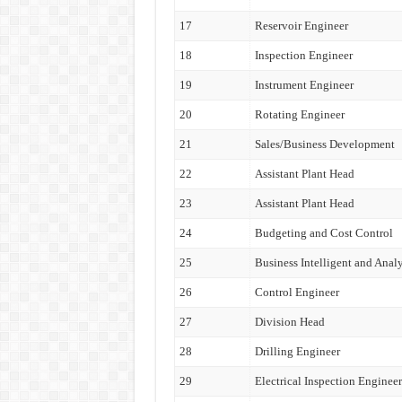
17
Reservoir Engineer
18
Inspection Engineer
19
Instrument Engineer
20
Rotating Engineer
21
Sales/Business Development
22
Assistant Plant Head
23
Assistant Plant Head
24
Budgeting and Cost Control
25
Business Intelligent and Analy
26
Control Engineer
27
Division Head
28
Drilling Engineer
29
Electrical Inspection Engineer