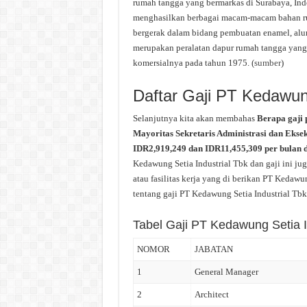
rumah tangga yang bermarkas di Surabaya, Indo
menghasilkan berbagai macam-macam bahan rum
bergerak dalam bidang pembuatan enamel, alum
merupakan peralatan dapur rumah tangga yang 
komersialnya pada tahun 1975. (
sumber
)
Daftar Gaji PT Kedawung
Selanjutnya kita akan membahas
Berapa gaji 
Mayoritas Sekretaris Administrasi dan Ekse
IDR2,919,249 dan IDR11,455,309 per bulan 
Kedawung Setia Industrial Tbk dan gaji ini j
atau fasilitas kerja yang di berikan PT Kedawu
tentang gaji PT Kedawung Setia Industrial Tbk 
Tabel Gaji PT Kedawung Setia I
NOMOR
JABATAN
1
General Manager
2
Architect