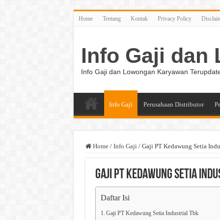
Home
Tentang
Kontak
Privacy Policy
Disclai
Info Gaji da
Info Gaji dan Lowongan Karyawan Terupdat
Info Gaji
Perusahaan Distributor
P
Home
/
Info Gaji
/
Gaji PT Kedawung Setia Indu
Gaji PT Kedawung Setia Indu
Daftar Isi
Gaji PT Kedawung Setia Industrial Tbk