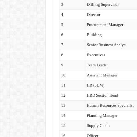
3
Drilling Supervisor
4
Director
5
Procurement Manager
6
Building
7
Senior Business Analyst
8
Executives
9
Team Leader
10
Assistant Manager
11
HR (SDM)
12
HRD Section Head
13
Human Resources Specialist
14
Planning Manager
15
Supply Chain
16
Officer