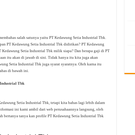
 membahas salah satunya yaitu PT Kedawung Setia Industrial Tbk.
apan PT Kedawung Setia Industrial Tbk didirikan? PT Kedawung
T Kedawung Setia Industrial Tbk milik siapa? Dan berapa gaji di PT
n itu akan di jawab di sini. Tidak hanya itu kita juga akan
g Setia Industrial Tbk juga syarat syaratnya. Oleh karna itu
ahas di bawah ini.
ndustrial Tbk
awung Setia Industrial Tbk, tetapi kita bahas lagi lebih dalam
nformasi ini kami ambil dari web perusahaannya langsung, oleh
dah bertanya tanya kan profile PT Kedawung Setia Industrial Tbk