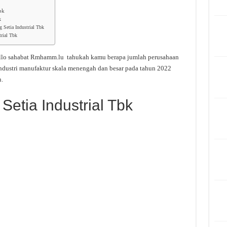
bk
k
 Setia Industrial Tbk
rial Tbk
lo sahabat Rmhamm.lu tahukah kamu berapa jumlah perusahaan
ndustri manufaktur skala menengah dan besar pada tahun 2022
.
etia Industrial Tbk