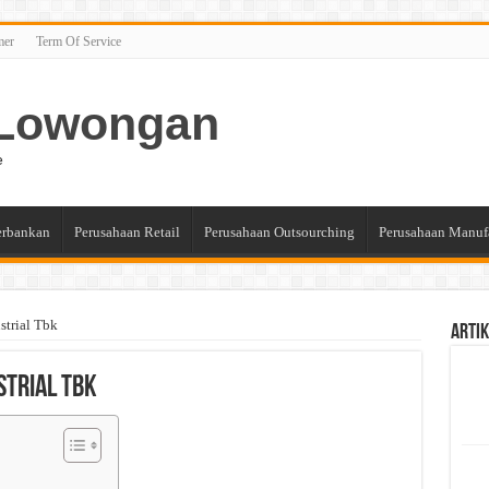
mer
Term Of Service
n Lowongan
e
erbankan
Perusahaan Retail
Perusahaan Outsourching
Perusahaan Manuf
strial Tbk
Artik
strial Tbk