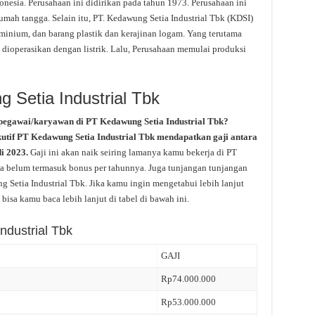
nesia. Perusahaan ini didirikan pada tahun 1973. Perusahaan ini
ah tangga. Selain itu, PT. Kedawung Setia Industrial Tbk (KDSI)
inium, dan barang plastik dan kerajinan logam. Yang terutama
dioperasikan dengan listrik. Lalu, Perusahaan memulai produksi
 Setia Industrial Tbk
pegawai/karyawan di PT Kedawung Setia Industrial Tbk?
kutif PT Kedawung Setia Industrial Tbk mendapatkan gaji antara
di 2023.
Gaji ini akan naik seiring lamanya kamu bekerja di PT
uga belum termasuk bonus per tahunnya. Juga tunjangan tunjangan
ng Setia Industrial Tbk. Jika kamu ingin mengetahui lebih lanjut
bisa kamu baca lebih lanjut di tabel di bawah ini.
ndustrial Tbk
GAJI
Rp74.000.000
Rp53.000.000