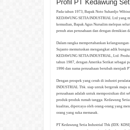
Profil PT Kedawung Seti
Pada tahun 1973, Bapak Noto Suhardjo Wibiso
KEDAWUNG SETIA INDUSTRIAL Ltd yang mempr
kemudian, Bapak Agus Nursalim melepas selur
penuh atas perusahaan dan dengan demikian da
Dalam rangka mempertahankan kelangsungan 
Sujanto memutuskan mengangkat adik bungsun
KEDAWUNG SETIA INDUSTRIAL, Ltd. Produk-pr
tahun 1987, dengan Amerika Serikat sebagai pa
1996 dan nama perusahaan berubah menjadi
Dengan prospek yang cerah di industri peral
INDUSTRIAL Tbk. siap untuk bergerak maju un
perusahaan adalah untuk memposisikan diri se
produk-produk rumah tangga. Kedawung Setia t
kualitas, dipercaya oleh orang-orang yang me
orang yang suka memasak.
PT Kedawung Setia Industrial Tbk (IDX: KDSI