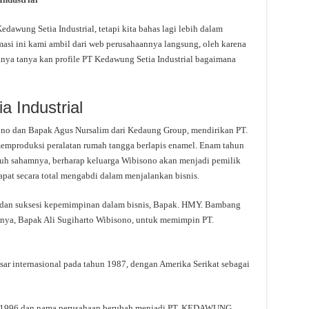
awung Setia Industrial, tetapi kita bahas lagi lebih dalam
masi ini kami ambil dari web perusahaannya langsung, oleh karena
tanya tanya kan profile PT Kedawung Setia Industrial bagaimana
a Industrial
no dan Bapak Agus Nursalim dari Kedaung Group, mendirikan PT.
oduksi peralatan rumah tangga berlapis enamel. Enam tahun
uh sahamnya, berharap keluarga Wibisono akan menjadi pemilik
pat secara total mengabdi dalam menjalankan bisnis.
dan suksesi kepemimpinan dalam bisnis, Bapak. HMY. Bambang
ya, Bapak Ali Sugiharto Wibisono, untuk memimpin PT.
ar internasional pada tahun 1987, dengan Amerika Serikat sebagai
hun 1996 dan nama perusahaan berubah menjadi PT. KEDAWUNG