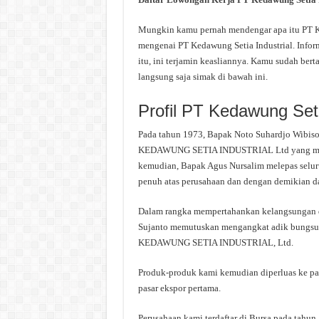
Mungkin kamu pernah mendengar apa itu PT Ked
mengenai PT Kedawung Setia Industrial. Infor
itu, ini terjamin keasliannya. Kamu sudah ber
langsung saja simak di bawah ini.
Profil PT Kedawung Seti
Pada tahun 1973, Bapak Noto Suhardjo Wibiso
KEDAWUNG SETIA INDUSTRIAL Ltd yang mempr
kemudian, Bapak Agus Nursalim melepas selur
penuh atas perusahaan dan dengan demikian da
Dalam rangka mempertahankan kelangsungan 
Sujanto memutuskan mengangkat adik bungsun
KEDAWUNG SETIA INDUSTRIAL, Ltd.
Produk-produk kami kemudian diperluas ke pas
pasar ekspor pertama.
Perusahaan kami terdaftar di Bursa pada ta