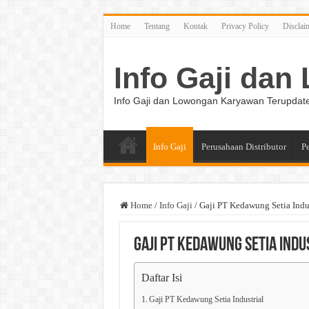
Home
Tentang
Kontak
Privacy Policy
Disclai
Info Gaji da
Info Gaji dan Lowongan Karyawan Terupdat
Info Gaji
Perusahaan Distributor
P
Home
/
Info Gaji
/
Gaji PT Kedawung Setia Indus
Gaji PT Kedawung Setia Indu
Daftar Isi
Gaji PT Kedawung Setia Industrial