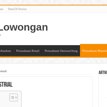
mer
Term Of Service
n Lowongan
e
erbankan
Perusahaan Retail
Perusahaan Outsourching
Perusahaan Manuf
trial
Artik
strial