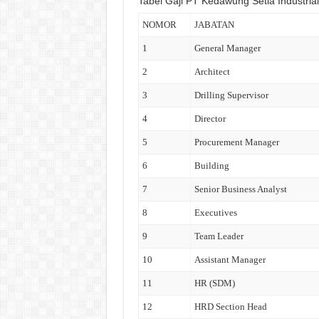
Tabel Gaji PT Kedawung Setia Industrial
NOMOR
JABATAN
1
General Manager
2
Architect
3
Drilling Supervisor
4
Director
5
Procurement Manager
6
Building
7
Senior Business Analyst
8
Executives
9
Team Leader
10
Assistant Manager
11
HR (SDM)
12
HRD Section Head