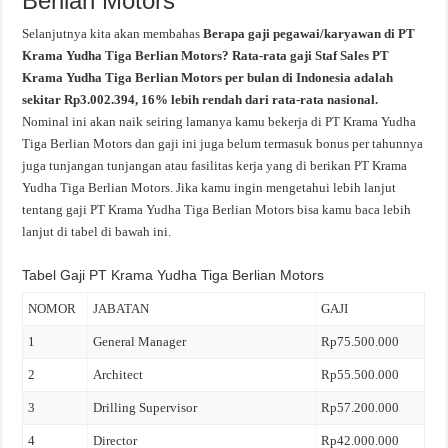
Berlian Motors
Selanjutnya kita akan membahas
Berapa gaji pegawai/karyawan di PT
Krama Yudha Tiga Berlian Motors? Rata-rata gaji Staf Sales PT
Krama Yudha Tiga Berlian Motors per bulan di Indonesia adalah
sekitar Rp3.002.394, 16% lebih rendah dari rata-rata nasional.
Nominal ini akan naik seiring lamanya kamu bekerja di PT Krama Yudha
Tiga Berlian Motors dan gaji ini juga belum termasuk bonus per tahunnya
juga tunjangan tunjangan atau fasilitas kerja yang di berikan PT Krama
Yudha Tiga Berlian Motors. Jika kamu ingin mengetahui lebih lanjut
tentang gaji PT Krama Yudha Tiga Berlian Motors bisa kamu baca lebih
lanjut di tabel di bawah ini.
Tabel Gaji PT Krama Yudha Tiga Berlian Motors
NOMOR
JABATAN
GAJI
1
General Manager
Rp75.500.000
2
Architect
Rp55.500.000
3
Drilling Supervisor
Rp57.200.000
4
Director
Rp42.000.000