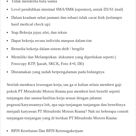
Tidak menderita buta warna
Level pendidikan minimal SMA/SMK (operator), untuk D3/S1 (staf)
Dalam keadaan sehat jasmani dan rohani tidak cacat fisik (terlampir
hasil medical check up)
Siap Bekerja jujur, ulet, dan tekun
Dapat bekerja secara individu maupun dalam tim
Bersedia bekerja dalam sistem shift / bergilir
Memiliki dan Melampirkan dokumen yang diperlukan seperti (
Fotocopy KTP, Ijazah, SKCK, Foto 4×6, Dll)
Diutamakan yang sudah berpengalaman pada bidangnya
Setelah membaca lowongan kerja, tau ga si kalian selain memberi gaji
pokok PT Mitsubishi Motors Krama pun memberi beri benefit seperti
tunjangan dan sarana/fasilitas kerja sesuai dengan jabatan
pegawai/karyawannya loh, apa saja tunjangan tunjangan dan benefitnya
menjadi karyawan PT Mitsubishi Motors Krama? Nah ini beberapa contoh
tunjangan-tunjangan yang di berikan PT Mitsubishi Motors Krama:
BPJS Kesehatan Dan BPJS Ketenagakerjaan