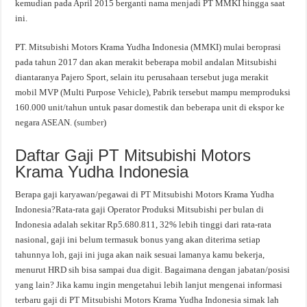
kemudian pada April 2015 berganti nama menjadi PT MMKI hingga saat
ini.
PT. Mitsubishi Motors Krama Yudha Indonesia (MMKI) mulai beroprasi
pada tahun 2017 dan akan merakit beberapa mobil andalan Mitsubishi
diantaranya Pajero Sport, selain itu perusahaan tersebut juga merakit
mobil MVP (Multi Purpose Vehicle), Pabrik tersebut mampu memproduksi
160.000 unit/tahun untuk pasar domestik dan beberapa unit di ekspor ke
negara ASEAN. (
sumber
)
Daftar Gaji PT Mitsubishi Motors
Krama Yudha Indonesia
Berapa gaji karyawan/pegawai di PT Mitsubishi Motors Krama Yudha
Indonesia?Rata-rata gaji Operator Produksi Mitsubishi per bulan di
Indonesia adalah sekitar Rp5.680.811, 32% lebih tinggi dari rata-rata
nasional, gaji ini belum termasuk bonus yang akan diterima setiap
tahunnya loh, gaji ini juga akan naik sesuai lamanya kamu bekerja,
menurut HRD sih bisa sampai dua digit. Bagaimana dengan jabatan/posisi
yang lain? Jika kamu ingin mengetahui lebih lanjut mengenai informasi
terbaru gaji di PT Mitsubishi Motors Krama Yudha Indonesia simak lah